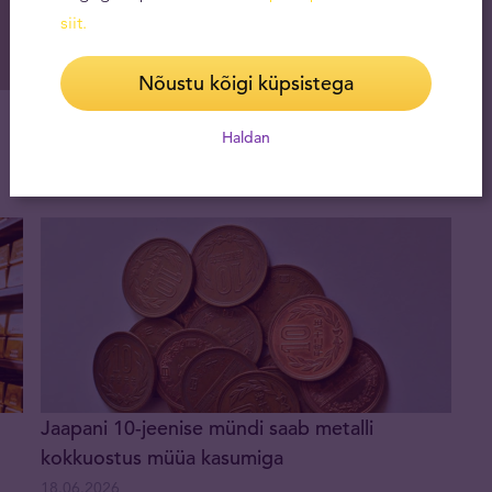
siit
.
Nõustu kõigi küpsistega
Mitmed suurpangad kärpisid kulla
hinnaprognoose
Haldan
26.06.2026
Jaapani 10-jeenise mündi saab metalli
kokkuostus müüa kasumiga
18.06.2026