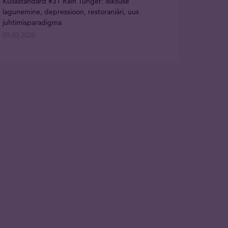
Kullastandard #31 Rain Tunger: isiksuse
lagunemine, depressioon, restoraniäri, uus
juhtimisparadigma
09.03.2026