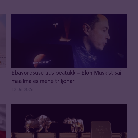
Ebavõrdsuse uus peatükk – Elon Muskist sai
maailma esimene triljonär
12.06.2026