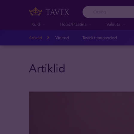
Kuld
Hõbe/Plaatina
Valuuta
Artiklid
Videod
Tavidi teadaanded
Artiklid