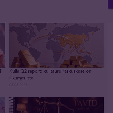
i
Kulla Q2 raport: kullaturu raskuskese on
liikumas itta
03.08.2026