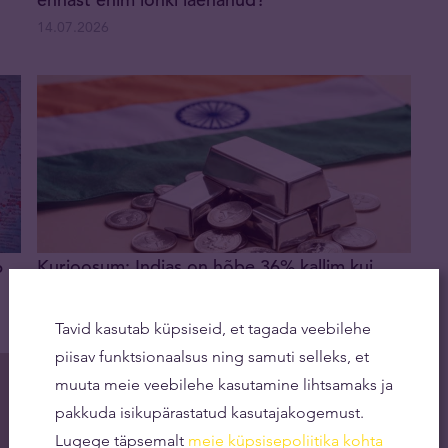
14.07.2026
6
Kurioosum: Indias on hõbe 36% kallim kui
läänes
30.06.2026
Tavid kasutab küpsiseid, et tagada veebilehe
piisav funktsionaalsus ning samuti selleks, et
muuta meie veebilehe kasutamine lihtsamaks ja
pakkuda isikupärastatud kasutajakogemust.
Lugege täpsemalt
meie küpsisepoliitika kohta