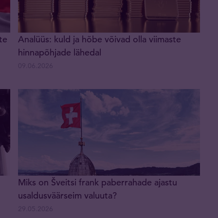
te
Analüüs: kuld ja hõbe võivad olla viimaste
hinnapõhjade lähedal
09.06.2026
Miks on Šveitsi frank paberrahade ajastu
usaldusväärseim valuuta?
29.05.2026