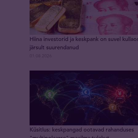
Hiina investorid ja keskpank on suvel kullao
järsult suurendanud
01.08.2026
Küsitlus: keskpangad ootavad rahanduses
"multipolaarse" maailma tulekut