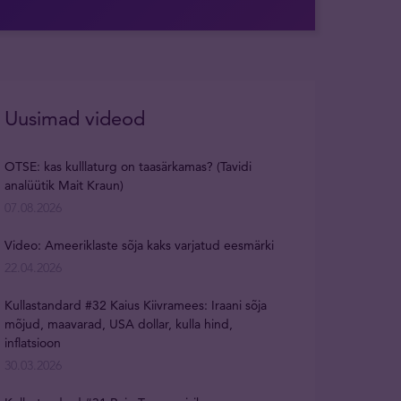
Uusimad videod
OTSE: kas kulllaturg on taasärkamas? (Tavidi
analüütik Mait Kraun)
07.08.2026
Video: Ameeriklaste sõja kaks varjatud eesmärki
22.04.2026
Kullastandard #32 Kaius Kiivramees: Iraani sõja
mõjud, maavarad, USA dollar, kulla hind,
inflatsioon
30.03.2026