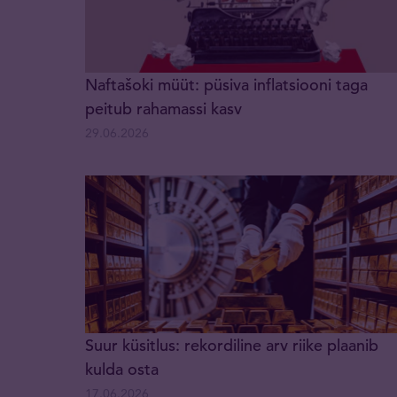
Naftašoki müüt: püsiva inflatsiooni taga
peitub rahamassi kasv
29.06.2026
Suur küsitlus: rekordiline arv riike plaanib
kulda osta
17.06.2026