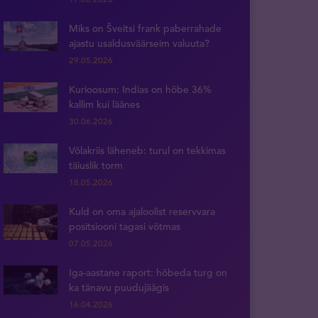
Miks on Šveitsi frank paberrahade
ajastu usaldusväärseim valuuta?
29.05.2026
Kurioosum: Indias on hõbe 36%
kallim kui läänes
30.06.2026
Võlakriis läheneb: turul on tekkimas
täiuslik torm
18.05.2026
Kuld on oma ajaloolist reservvara
positsiooni tagasi võtmas
07.05.2026
Iga-aastane raport: hõbeda turg on
ka tänavu puudujäägis
16.04.2026