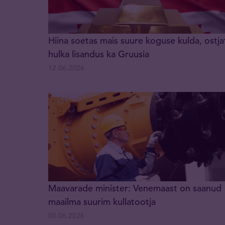
Hiina soetas mais suure koguse kulda, ostja
hulka lisandus ka Gruusia
12.06.2026
Maavarade minister: Venemaast on saanud
maailma suurim kullatootja
05.06.2026