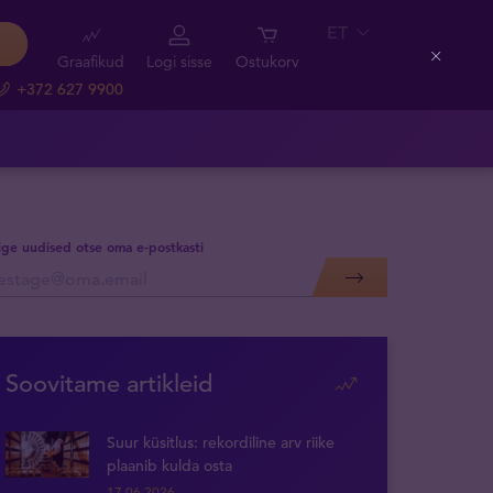
ET
Graafikud
Logi sisse
Ostukorv
Close
+372 627 9900
lige uudised otse oma e-postkasti
Soovitame artikleid
Suur küsitlus: rekordiline arv riike
plaanib kulda osta
17.06.2026