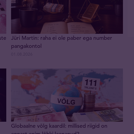
ste
Jüri Martin: raha ei ole paber ega number
pangakontol
01.08.2026
Globaalne võlg kaardil: millised riigid on
ennast enim lõhki laenanud?