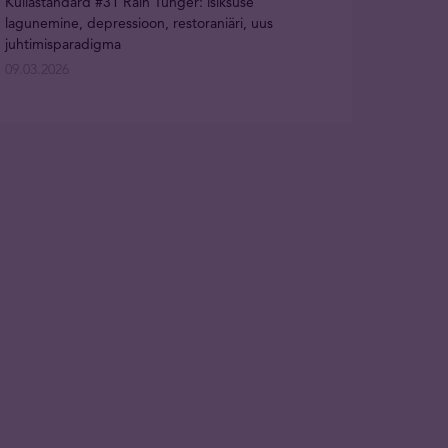
Kullastandard #31 Rain Tunger: isiksuse
lagunemine, depressioon, restoraniäri, uus
juhtimisparadigma
09.03.2026