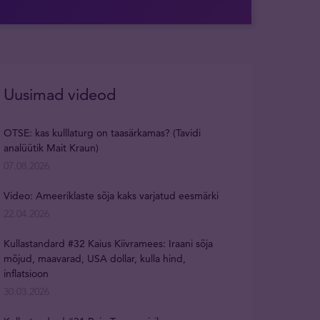
Uusimad videod
OTSE: kas kulllaturg on taasärkamas? (Tavidi
analüütik Mait Kraun)
07.08.2026
Video: Ameeriklaste sõja kaks varjatud eesmärki
22.04.2026
Kullastandard #32 Kaius Kiivramees: Iraani sõja
mõjud, maavarad, USA dollar, kulla hind,
inflatsioon
30.03.2026