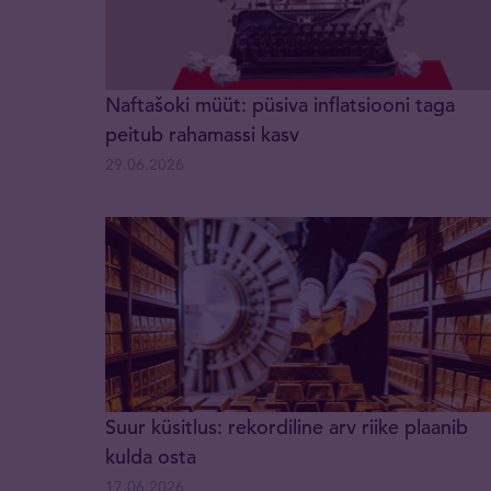
Naftašoki müüt: püsiva inflatsiooni taga
peitub rahamassi kasv
29.06.2026
Suur küsitlus: rekordiline arv riike plaanib
kulda osta
17.06.2026