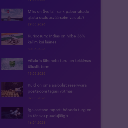
Miks on Šveitsi frank paberrahade
ajastu usaldusväärseim valuuta?
29.05.2026
Kurioosum: Indias on hõbe 36%
kallim kui läänes
30.06.2026
Võlakriis läheneb: turul on tekkimas
täiuslik torm
18.05.2026
Kuld on oma ajaloolist reservvara
positsiooni tagasi võtmas
07.05.2026
Iga-aastane raport: hõbeda turg on
ka tänavu puudujäägis
16.04.2026