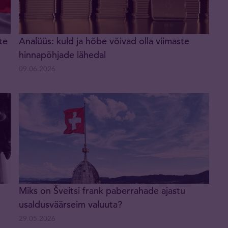
te
Analüüs: kuld ja hõbe võivad olla viimaste
hinnapõhjade lähedal
09.06.2026
Miks on Šveitsi frank paberrahade ajastu
usaldusväärseim valuuta?
29.05.2026