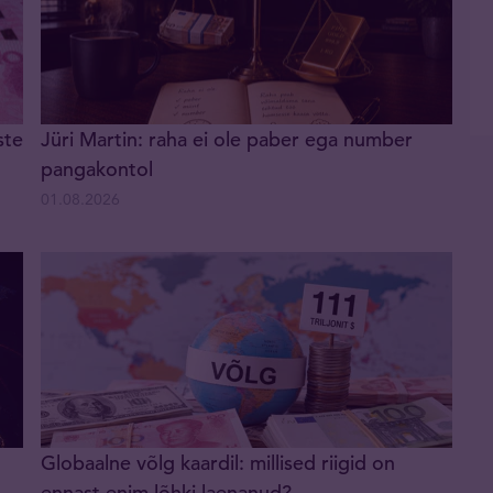
ste
Jüri Martin: raha ei ole paber ega number
pangakontol
01.08.2026
Globaalne võlg kaardil: millised riigid on
ennast enim lõhki laenanud?