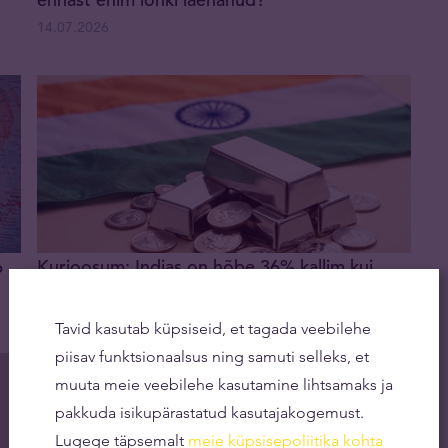
14.07.2026
6
Kurioosum: Indias on hõbe 36% kallim kui
läänes
30.06.2026
Tavid kasutab küpsiseid, et tagada veebilehe
piisav funktsionaalsus ning samuti selleks, et
muuta meie veebilehe kasutamine lihtsamaks ja
pakkuda isikupärastatud kasutajakogemust.
Lugege täpsemalt
meie küpsisepoliitika kohta