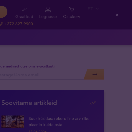
ET
Graafikud
Logi sisse
Ostukorv
Close
+372 627 9900
lige uudised otse oma e-postkasti
Soovitame artikleid
Suur küsitlus: rekordiline arv riike
plaanib kulda osta
17.06.2026