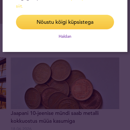
siit
.
Nõustu kõigi küpsistega
Mitmed suurpangad kärpisid kulla
hinnaprognoose
Haldan
26.06.2026
Jaapani 10-jeenise mündi saab metalli
kokkuostus müüa kasumiga
18.06.2026