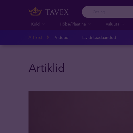
Kuld
Hõbe/Plaatina
Valuuta
Artiklid
Videod
Tavidi teadaanded
Artiklid