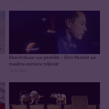
Ebavõrdsuse uus peatükk – Elon Muskist sai
maailma esimene triljonär
12.06.2026