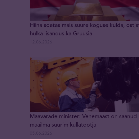
Hiina soetas mais suure koguse kulda, ostja
hulka lisandus ka Gruusia
12.06.2026
Maavarade minister: Venemaast on saanud
maailma suurim kullatootja
05.06.2026