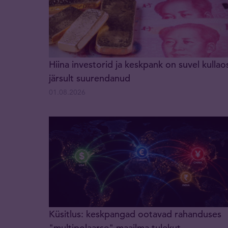
Hiina investorid ja keskpank on suvel kullao
järsult suurendanud
01.08.2026
Küsitlus: keskpangad ootavad rahanduses
"multipolaarse" maailma tulekut