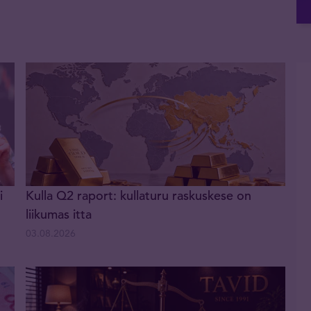
i
Kulla Q2 raport: kullaturu raskuskese on
liikumas itta
03.08.2026