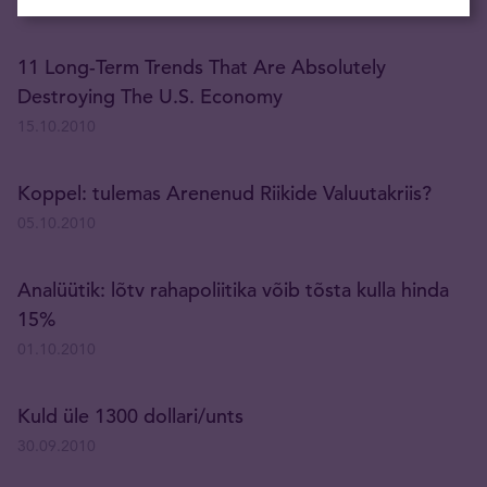
19.10.2010
11 Long-Term Trends That Are Absolutely
Destroying The U.S. Economy
15.10.2010
Koppel: tulemas Arenenud Riikide Valuutakriis?
05.10.2010
Analüütik: lõtv rahapoliitika võib tõsta kulla hinda
15%
01.10.2010
Kuld üle 1300 dollari/unts
30.09.2010