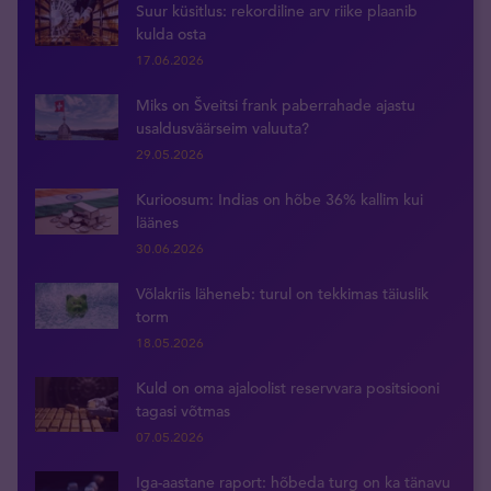
Suur küsitlus: rekordiline arv riike plaanib
kulda osta
17.06.2026
Miks on Šveitsi frank paberrahade ajastu
usaldusväärseim valuuta?
29.05.2026
Kurioosum: Indias on hõbe 36% kallim kui
läänes
30.06.2026
Võlakriis läheneb: turul on tekkimas täiuslik
torm
18.05.2026
Kuld on oma ajaloolist reservvara positsiooni
tagasi võtmas
07.05.2026
Iga-aastane raport: hõbeda turg on ka tänavu