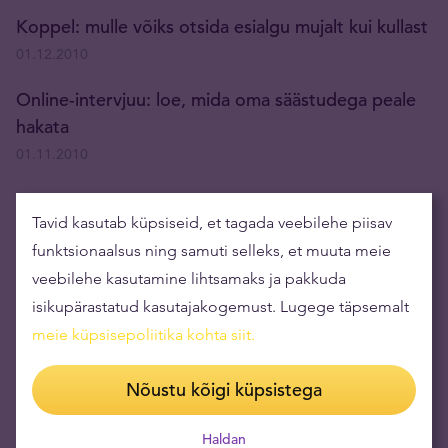
Koppel: mulle võiks otsida esialgu mujalt kui kullast
01.12.2010
Online-intervjuu: loe, mida oma säästudega peale
hakata
01.11.2010
Kuidas tekib hüperinflatsioon
Tavid kasutab küpsiseid, et tagada veebilehe piisav
27.10.2010
funktsionaalsus ning samuti selleks, et muuta meie
veebilehe kasutamine lihtsamaks ja pakkuda
No Way Out
isikupärastatud kasutajakogemust. Lugege täpsemalt
18.10.2010
meie küpsisepoliitika kohta siit
.
Nõustu kõigi küpsistega
Gold and Gold Mining Shares As a Percentage of
Global Assets or ‘The Once In a Lifetime Ride’
Haldan