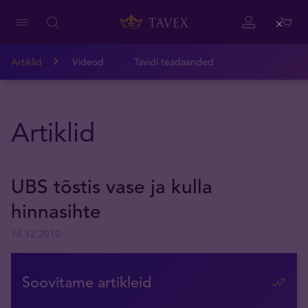
Close
Artiklid
Videod
Tavidi teadaanded
Artiklid
UBS tõstis vase ja kulla
hinnasihte
14.12.2010
Soovitame artikleid