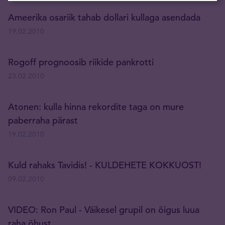
Ameerika osariik tahab dollari kullaga asendada
19.02.2010
Rogoff prognoosib riikide pankrotti
23.02.2010
Atonen: kulla hinna rekordite taga on mure
paberraha pärast
19.02.2010
Kuld rahaks Tavidis! - KULDEHETE KOKKUOST!
09.02.2010
VIDEO: Ron Paul - Väikesel grupil on õigus luua
raha õhust