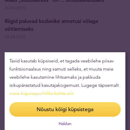
26.04.2010
Riigid paluvad kodanike annetusi võlaga
võitlemiseks
19.04.2010
Peeter Koppel: Kolme uut Suurt Pauku oodates
Tavid kasutab küpsiseid, et tagada veebilehe piisav
09.04.2010
funktsionaalsus ning samuti selleks, et muuta meie
veebilehe kasutamine lihtsamaks ja pakkuda
Alar Tamming: Kas U, V või W? Ei, hoopis ɥ - loe
isikupärastatud kasutajakogemust. Lugege täpsemalt
artiklit...
meie küpsisepoliitika kohta siit
.
08.04.2010
Nõustu kõigi küpsistega
Kulla hind purustas järjekordse rekordi euros
08.04.2010
Haldan