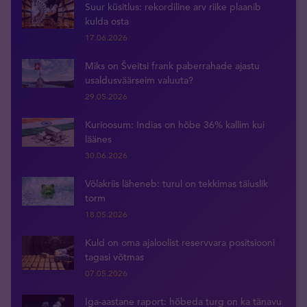
Suur küsitlus: rekordiline arv riike plaanib
kulda osta
17.06.2026
Miks on Šveitsi frank paberrahade ajastu
usaldusväärseim valuuta?
29.05.2026
Kurioosum: Indias on hõbe 36% kallim kui
läänes
30.06.2026
Võlakriis läheneb: turul on tekkimas täiuslik
torm
18.05.2026
Kuld on oma ajaloolist reservvara positsiooni
tagasi võtmas
07.05.2026
Iga-aastane raport: hõbeda turg on ka tänavu