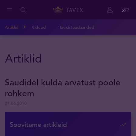
Close
Artiklid
Videod
Tavidi teadaanded
Artiklid
Saudidel kulda arvatust poole
rohkem
21.06.2010
Soovitame artikleid