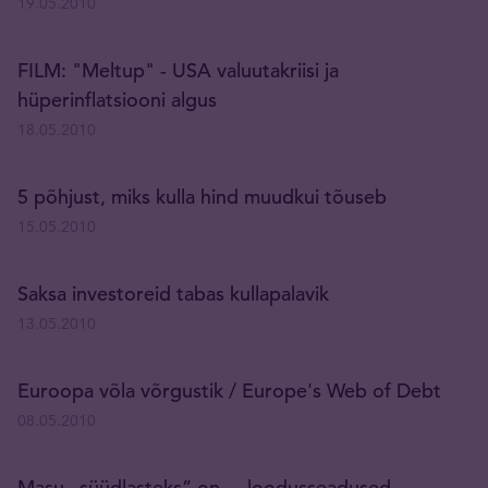
19.05.2010
FILM: "Meltup" - USA valuutakriisi ja
hüperinflatsiooni algus
18.05.2010
5 põhjust, miks kulla hind muudkui tõuseb
15.05.2010
Saksa investoreid tabas kullapalavik
13.05.2010
Euroopa võla võrgustik / Europe's Web of Debt
08.05.2010
Masu „süüdlasteks” on ... loodusseadused