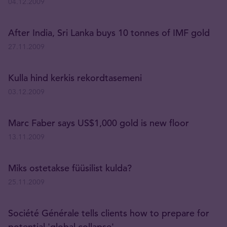
04.12.2009
After India, Sri Lanka buys 10 tonnes of IMF gold
27.11.2009
Kulla hind kerkis rekordtasemeni
03.12.2009
Marc Faber says US$1,000 gold is new floor
13.11.2009
Miks ostetakse füüsilist kulda?
25.11.2009
Société Générale tells clients how to prepare for
potential 'global collapse'