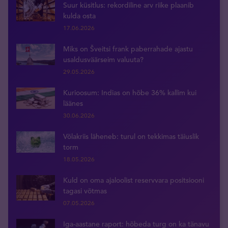
Suur küsitlus: rekordiline arv riike plaanib
kulda osta
17.06.2026
Miks on Šveitsi frank paberrahade ajastu
usaldusväärseim valuuta?
29.05.2026
Kurioosum: Indias on hõbe 36% kallim kui
läänes
30.06.2026
Võlakriis läheneb: turul on tekkimas täiuslik
torm
18.05.2026
Kuld on oma ajaloolist reservvara positsiooni
tagasi võtmas
07.05.2026
Iga-aastane raport: hõbeda turg on ka tänavu