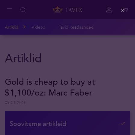
Close
Artiklid
Videod
Tavidi teadaanded
Artiklid
Gold is cheap to buy at
$1,100/oz: Marc Faber
09.01.2010
Soovitame artikleid