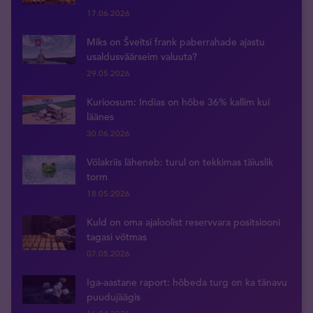
17.06.2026
Miks on Šveitsi frank paberrahade ajastu
usaldusväärseim valuuta?
29.05.2026
Kurioosum: Indias on hõbe 36% kallim kui
läänes
30.06.2026
Võlakriis läheneb: turul on tekkimas täiuslik
torm
18.05.2026
Kuld on oma ajaloolist reservvara positsiooni
tagasi võtmas
07.05.2026
Iga-aastane raport: hõbeda turg on ka tänavu
puudujäägis