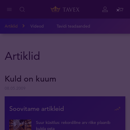
Close
Artiklid
Videod
Tavidi teadaanded
Artiklid
Kuld on kuum
08.05.2009
Soovitame artikleid
Suur küsitlus: rekordiline arv riike plaanib
kulda osta