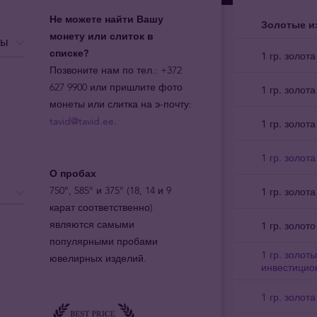
Не можете найти Вашу
Золотые и
монету или слиток в
мы
списке?
1 гр. золот
Позвоните нам по тел.: +372
627 9900 или пришлите фото
1 гр. золот
монеты или слитка на э-почту:
tavid@tavid.ee
.
1 гр. золот
1 гр. золот
О пробах
750°, 585° и 375° (18, 14 и 9
1 гр. золот
карат соответственно)
являются самыми
1 гр. золот
популярными пробами
1 гр. золот
ювелирных изделий.
инвестицио
1 гр. золот