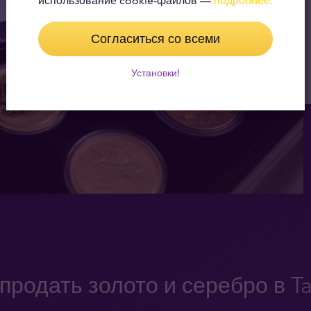
использование cookie-файлов —
подробнее.
Согласиться со всеми
Установки!
 продать золото и серебро в Ta