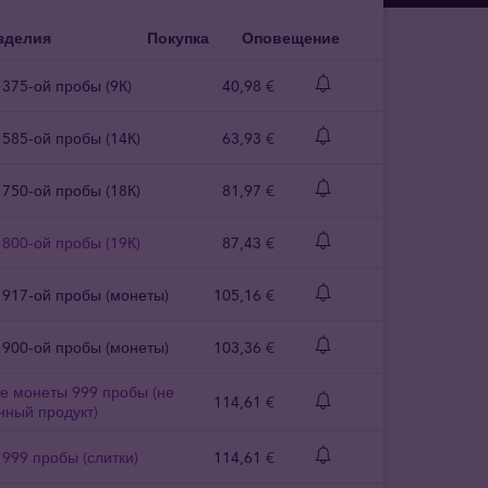
зделия
Покупка
Оповещение
а 375-ой пробы (9К)
40
,
98
€
а 585-ой пробы (14К)
63
,
93
€
а 750-ой пробы (18К)
81
,
97
€
а 800-ой пробы (19К)
87
,
43
€
а 917-ой пробы (монеты)
105
,
16
€
о 900-ой пробы (монеты)
103
,
36
€
ые монеты 999 пробы (не
114
,
61
€
нный продукт)
а 999 пробы (слитки)
114
,
61
€