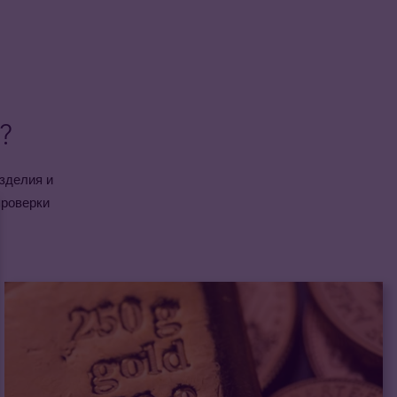
?
зделия и
проверки