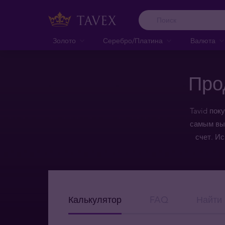
Золото
Серебро/Платина
Валюта
Про
Tavid пок
самым вы
счет. И
Калькулятор
FAQ
Найти