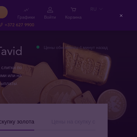
RU
Графики
Войти
Корзина
Close
+372 627 9900
avid
Цены обновлены 4 минут назад
 слитки по
ми или на
выплаты.
скупку золота
Цены на скупку серебра