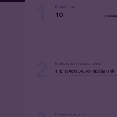
Введите вес
грам
Выбрать пробу драгметалла
1 гр. золота 585-ой пробы (14К)
Стоимость изделия