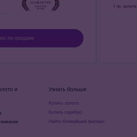
1 гр. золот
рос по продаже
олото и
Узнать больше
Купить золото
Купить серебро
у
Найти ближайший филиал
уживание