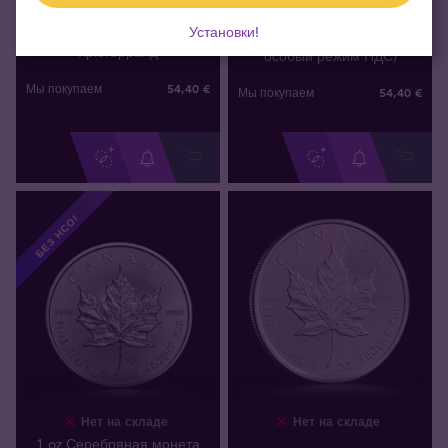
1 oz Серебряная монета
1 oz серебряный
Австралийский Кенгуру MIX
Установки!
Южноафриканский
годов (вторичный рынок,
Крюгерранд
особый режим НДС)
54
,
40
€
Мы покупаем
54
,
40
€
Мы покупаем
БЕЗ НСО!
Нет на складе
Нет на складе
1 oz Серебряная монета