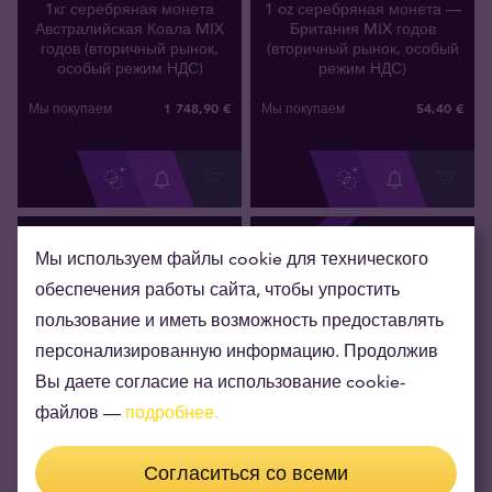
1кг серебряная монета
1 oz серебряная монета —
Австралийская Коала MIX
Британия MIX годов
годов (вторичный рынок,
(вторичный рынок, особый
особый режим НДС)
режим НДС)
1 748
,
90
€
54
,
40
€
Мы покупаем
Мы покупаем
БЕЗ НСО!
Мы используем файлы cookie для технического
обеспечения работы сайта, чтобы упростить
пользование и иметь возможность предоставлять
персонализированную информацию. Продолжив
Вы даете согласие на использование cookie-
файлов —
подробнее.
Согласиться со всеми
Нет на складе
Нет на складе