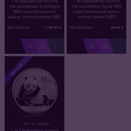
1 кг серебряная монета
1 oz серебряная монета
Австралийская Кукабарра
Австралийский Лунар MIX
MIX годов (вторичный
годов (вторичный рынок,
рынок, особый режим НДС)
особый режим НДС)
1 748
,
90
€
54
,
40
€
Мы покупаем
Мы покупаем
БЕЗ НСО!
Нет на складе
1 oz Серебряная монета