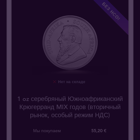
БЕЗ НСО!
Нет на складе
1 oz серебряный Южноафриканский
й
Крюгерранд MIX годов (вторичный
рынок, особый режим НДС)
Мы покупаем
55
,
20
€