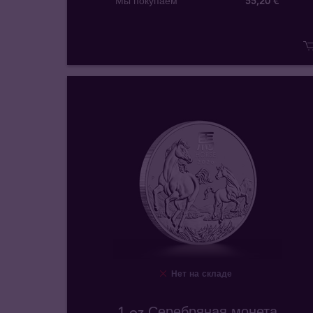
Мы покупаем
55
,
20
€
Нет на складе
1 oz Серебряная монета