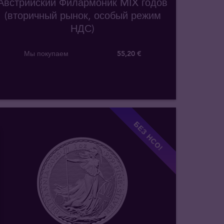
Австрийский Филармоник MIX годов
(вторичный рынок, особый режим
НДС)
Мы покупаем
55
,
20
€
БЕЗ НСО!