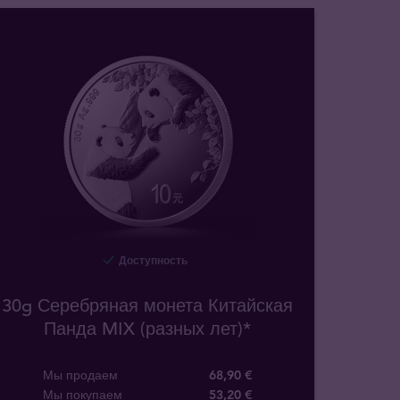
Доступность
30g Серебряная монета Китайская
Панда MIX (разных лет)*
Мы продаем
68,90 €
Мы покупаем
53
,
20
€