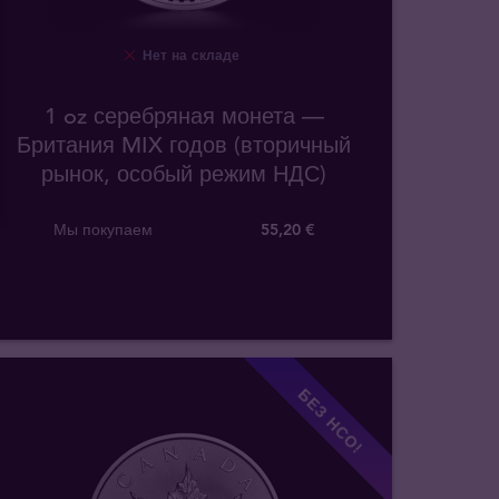
Нет на складе
1 oz серебряная монета —
Британия MIX годов (вторичный
рынок, особый режим НДС)
Мы покупаем
55
,
20
€
БЕЗ НСО!