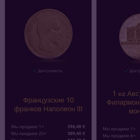
Доступность
Досту
1 oz Авс
Французские 10
Филармони
франков Наполеон III
мон
Мы продаем 1+
396,40 €
Мы продаем 1+
Мы продаем 20+
389,40 €
Мы продаем 6+