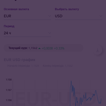
Основная валюта
Выбрать валюту
Период
Текущий курс
1,1562
+0,0038
+0.33
%
EUR USD график
Начало периода:
1,1524
Конец периода:
1,1562
:
:
: