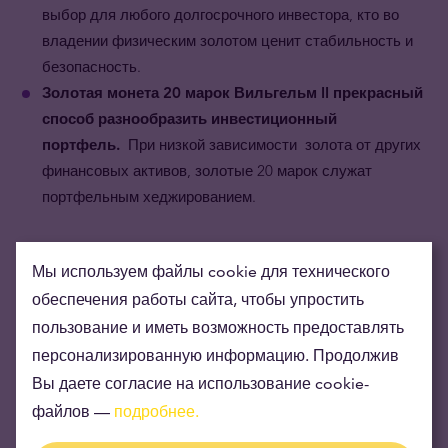
выбор для любого долгосрочного инвестора, кто во
владении физическим золотом ценит стабильность и
безопасность.
Золотая монета
20 марок Вильгельм II
прекрасный
способ разнообразить инвестиционный
портфель.
При низко
й
зависимости
золота от других
финансовых активов, золотые 20 марок служат
портфельным хеджированием.
Мы используем файлы cookie для технического
обеспечения работы сайта, чтобы упростить
пользование и иметь возможность предоставлять
персонализированную информацию. Продолжив
Вы даете согласие на использование cookie-
файлов —
подробнее.