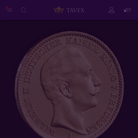
Close