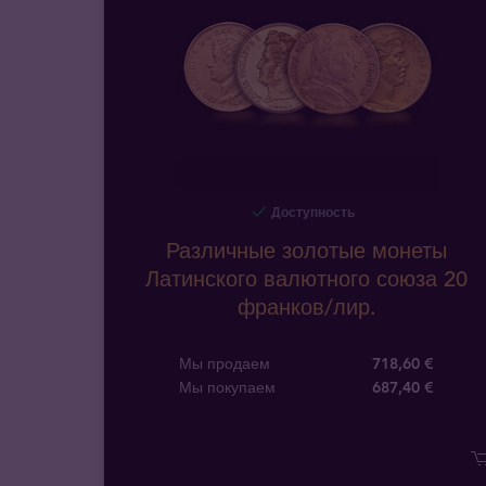
Доступность
Различные золотые монеты
Латинского валютного союза 20
франков/лир.
Мы продаем
718,60 €
Мы покупаем
687
,
40
€