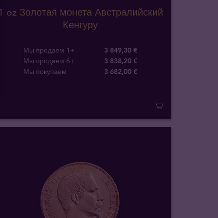
1 oz Золотая монета Австралийский
Кенгуру
Мы продаем 1+
3 849,30 €
Мы продаем 6+
3 838,20 €
Мы покупаем
3 682
,
00
€