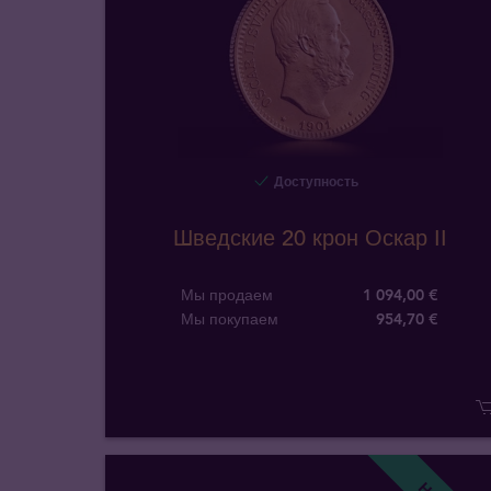
Доступность
Шведские 20 крон Оскар II
Мы продаем
1 094,00 €
Мы покупаем
954
,
70
€