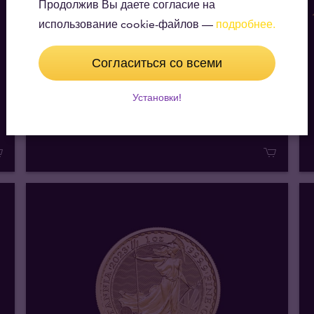
Продолжив Вы даете согласие на
8 г Золотая монета Китайская
использование cookie-файлов —
подробнее.
Панда 2026
Согласиться со всеми
Мы продаем 1+
1 099,60 €
Мы продаем 30+
1 080,50 €
Установки!
Мы покупаем
947
,
10
€