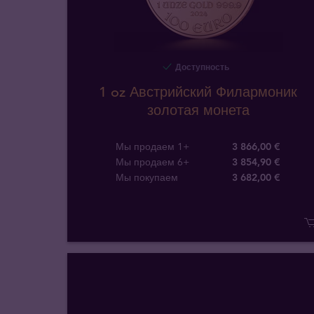
Доступность
1 oz Австрийский Филармоник
золотая монета
Мы продаем 1+
3 866,00 €
Мы продаем 6+
3 854,90 €
Мы покупаем
3 682
,
00
€