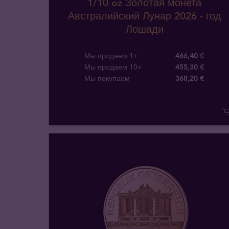
1/10 oz Золотая монета
Австралийский Лунар 2026 - год
Лошади
Мы продаем 1+
466,40 €
Мы продаем 10+
455,30 €
Мы покупаем
368
,
20
€