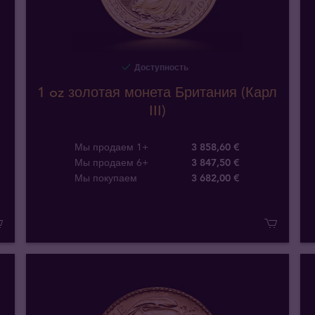
Доступность
1 oz золотая монета Британия (Карл
III)
Мы продаем 1+
3 858,60 €
Мы продаем 6+
3 847,50 €
Мы покупаем
3 682
,
00
€