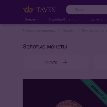
Золото
Серебро/Платина
Валюта
Начальная страница
Золото
Золотые монет
Золотые монеты
Фильтр
НОВИНКА