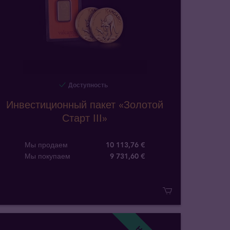
Доступность
Инвестиционный пакет «Золотой
Старт III»
Мы продаем
10 113,76 €
Мы покупаем
9 731
,
60
€