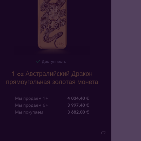
Доступность
1 oz Австралийский Дракон
прямоугольная золотая монета
Мы продаем 1+
4 034,40 €
Мы продаем 6+
3 997,40 €
Мы покупаем
3 682
,
00
€