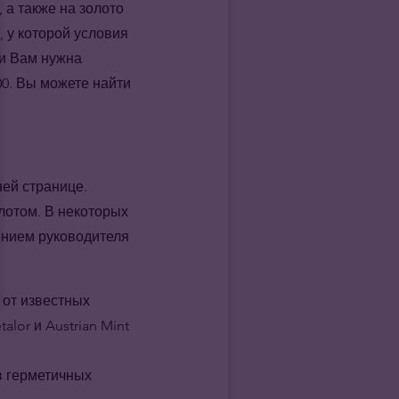
 а также на золото
, у которой условия
ли Вам нужна
00. Вы можете найти
ней странице.
лотом. В некоторых
ением руководителя
 от известных
alor и Austrian Mint
в герметичных