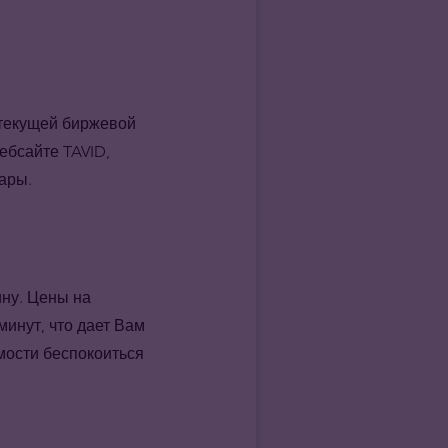
 текущей биржевой
ебсайте TAVID,
вары.
ину. Цены на
инут, что дает Вам
мости беспокоиться