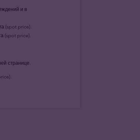
еждений и в
(spot price).
(spot price).
ней странице.
ice).