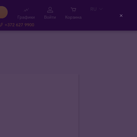
RU
Графики
Войти
Корзина
Close
+372 627 9900