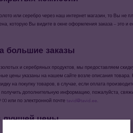
олото или серебро через наш интернет магазин, то Вы не п
на, которую Вы видите в окне оформления заказа – это и ес
на большие заказы
 золотых и серебряных продуктов, мы предоставляем скидку
тные цены указаны на нашем сайте возле описания товара.
дку на покупку товаров, в случае, если оплата производит
е получить дополнительную информацию, пожалуйста, свяжи
9 00 или по электронной почте
tavid@tavid.ee
.
я лучшей цены