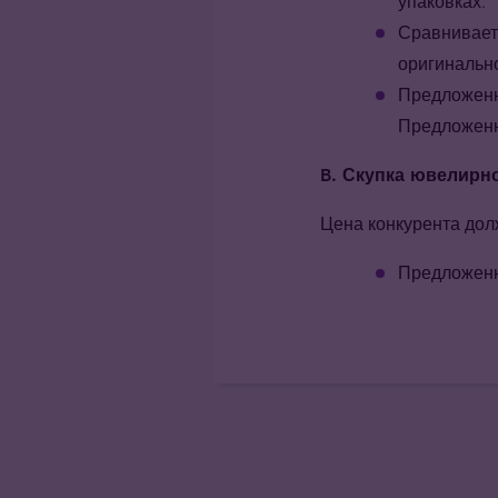
упаковках.
Сравнивает
оригинально
Предложенна
Предложенна
B. Скупка ювелирног
Цена конкурента дол
Предложенна