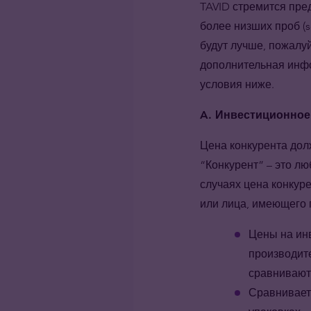
TAVID стремится пре
более низших проб (s
будут лучше, пожалу
дополнительная инфо
условия ниже.
A. Инвестиционное
Цена конкурента дол
“Конкурент” – это л
случаях цена конку
или лица, имеющего 
Цены на инв
производител
сравнивают
Сравнивает