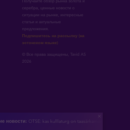
Получайте обзор рынка золота и
серебра, ценные новости о
ситуации на рынке, интересные
статьи и актуальные
предложения.
!
Подпишитесь на рассылку (на
эстонском языке)
© Все права защищены, Tavid AS
2026
ие новости:
OTSE: kas kulllaturg on taasärkamas? (Tavidi analü