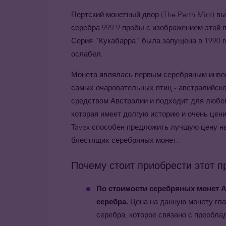
Пертский монетный двор (The Perth Mint) 
серебра 999.9 пробы с изображением этой 
Серия "Кукабарра" была запущена в 1990 го
ослабел.
Монета являлась первым серебряным инве
самых очаровательных птиц - австралийск
средством Австралии и подходит для любог
которая имеет долгую историю и очень цен
Tavex
способен предложить лучшую цену на
блестящих серебряных монет.
Почему стоит приобрести этот п
По стоимости серебряных монет А
серебра.
Цена на данную монету гл
серебра, которое связано с преобла