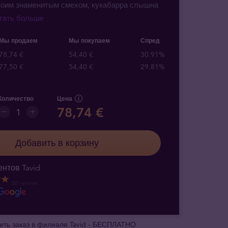
воим знаменитым смехом, кукабарра слышна
итать больше
Мы продаем
Мы покупаем
Спред
78,74 €
54,40 €
30.91%
77,50 €
54,40 €
29.81%
Количество
Цена
78,74 €
Добавить в корзину
нтов Tavid
521 reviews
ить заказ в филиале Tavid - БЕСПЛАТНО