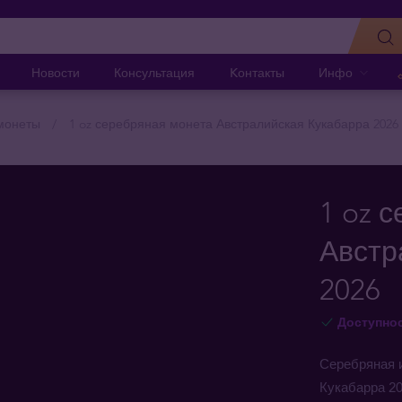
Новости
Консультация
Kонтакты
Инфо
монеты
1 oz серебряная монета Австралийская Кукабарра 2026
1 oz 
Австр
2026
Доступно
Серебряная 
Кукабарра 2