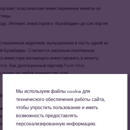
выпускает классические инвестиционные монеты из
птицы.
ду. Интерес инвесторов к «Кукабарре» до сих пор не
стиционным изделием, выпущенным в честь одной из
ой Кукабарры. Считается законным платёжным
о инвестора желающего инвестировать в монету,
ится.
Как долгосрочный партнёр
Perth Mint,
 рынке на любое количество этих
Мы используем файлы cookie для
родукт
технического обеспечения работы сайта,
чтобы упростить пользование и иметь
встралийская Кукабарра можно отслеживать цену
возможность предоставлять
авным образом определяется содержанием чистого
дающей ценой на серебро в мире.
персонализированную информацию.