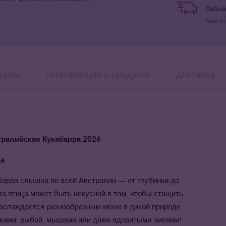
Delive
See m
ория
Информация о продукте
Доставка
тралийская Кукабарра 2026
да
барра слышна по всей Австралии — от глубинки до
та птица может быть искусной в том, чтобы стащить
 наслаждается разнообразным меню в дикой природе
ками, рыбой, мышами или даже ядовитыми змеями!