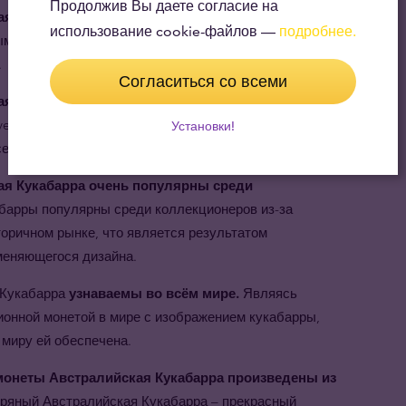
Продолжив Вы даете согласие на
 Кукабарра – это деньги.
Данная инвестиционная
использование cookie-файлов —
подробнее.
м средством Австралии. Она принимается и
.
Согласиться со всеми
я Кукабарра доступны по низким ценам.
Как
avex способен предложить лучшую цену на рынке на
Установки!
серебряных монет.
я Кукабарра очень популярны среди
барры популярны среди коллекционеров из-за
торичном рынке, что является результатом
меняющегося дизайна.
 Кукабарра
узнаваемы во всём мире.
Являясь
ионной монетой в мире с изображением кукабарры,
 миру ей обеспечена.
монеты Австралийская Кукабарра произведены из
ряный Австралийская Кукабарра – прекрасный