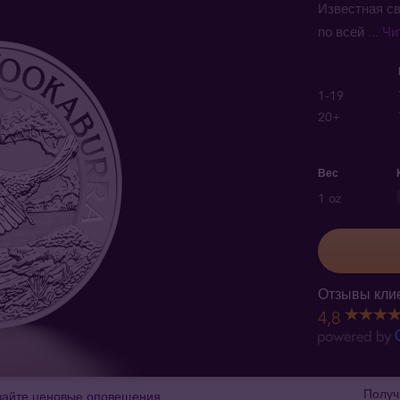
Известная с
по всей
... Ч
1-19
20+
Вес
1 oz
Отзывы клие
4,8
Получ
вайте ценовые оповещения