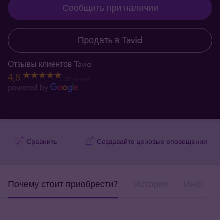
Сообщить при наличии
Продать в Tavid
Отзывы клиентов Tavid
4,8
521 reviews
Сравнить
Создавайте ценовые оповещения
Почему стоит приобрести?
История
Информа