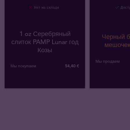
Нет на складе
Досту
1 oz Серебряный
Черный б
слиток PAMP Lunar год
мешочек 
Козы
Мы продаем
Мы покупаем
54
,
40
€