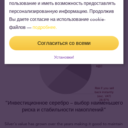
конвертируемость серебряных слитков PAMP у
пользование и иметь возможность предоставлять
инвесторов, банков и инвестиционных дилеров.
персонализированную информацию. Продолжив
Вы даете согласие на использование cookie-
файлов —
подробнее.
Согласиться со всеми
Установки!
“Инвестиционное серебро – выбор наименьшего
риска и стабильности накоплений”
Silver's value has grown over the years making it good to maintain