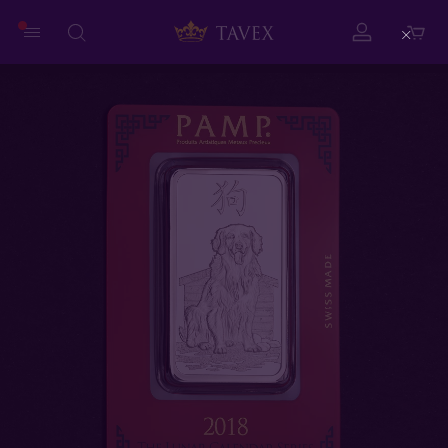
Close