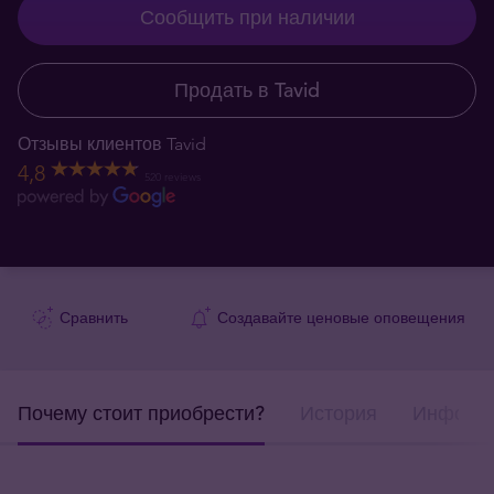
Сообщить при наличии
Продать в Tavid
Отзывы клиентов Tavid
4,8
520 reviews
Сравнить
Создавайте ценовые оповещения
Почему стоит приобрести?
История
Информа