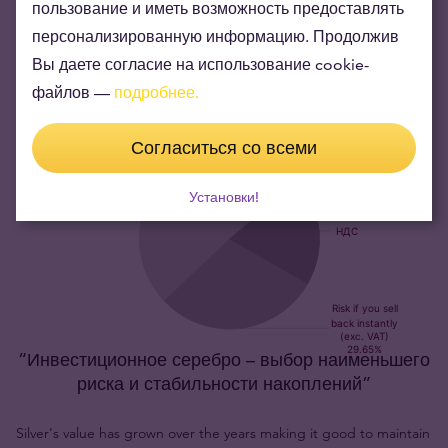
конвертируемость серебряных слитков PAMP у
пользование и иметь возможность предоставлять
инвесторов, банков и инвестиционных дилеров.
персонализированную информацию. Продолжив
Вы даете согласие на использование cookie-
файлов —
подробнее.
Согласиться со всеми
Установки!
“Инвестиционное серебро – выбор наименьшего
риска и стабильности накоплений”
Silver's value has grown over the years making it good to maintain