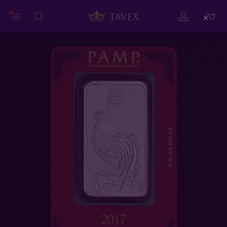
Close