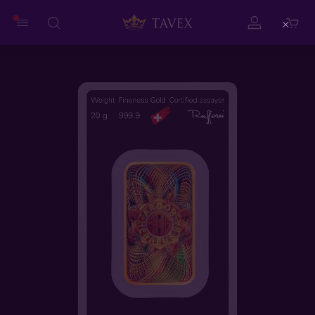
Close