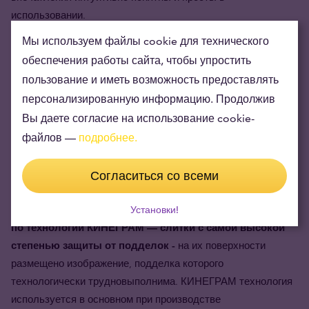
использовании.
Мы используем файлы cookie для технического
Возможности дизайна и выбор оптических эффектов
обеспечения работы сайта, чтобы упростить
практически безграничны. Функции КИНЕГРАМ не имеют
аналогов по своему внешнему виду и безопасности.
пользование и иметь возможность предоставлять
персонализированную информацию. Продолжив
Argor-Heraeus SA применяет кинеграм в качестве защитного
Вы даете согласие на использование cookie-
устройства на оборотной стороне своих чеканных слитков
файлов —
подробнее.
с 1994 года.
Согласиться со всеми
Почему стоит приобрести этот продукт
Золотые слитки Argor-Heraeus Kinebar, изготовленные
Установки!
по технологии КИНЕГРАМ — слитки с самой высокой
степенью защиты от подделок -
на их поверхности
размещено изображение, подделка которого
технологически трудновыполнима. КИНЕГРАМ технология
используется в основном при производстве