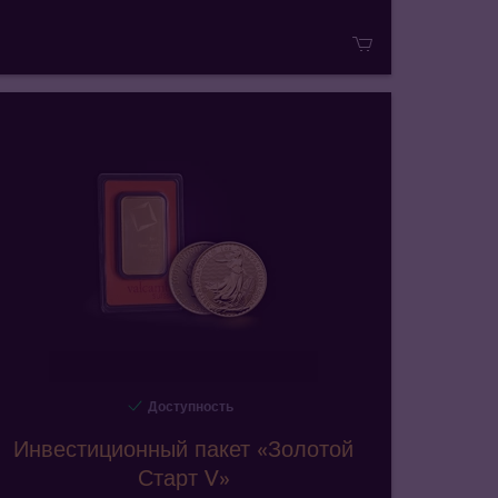
Доступность
Инвестиционный пакет «Золотой
Старт V»