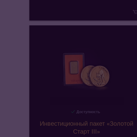
Доступность
Инвестиционный пакет «Золотой
Старт III»