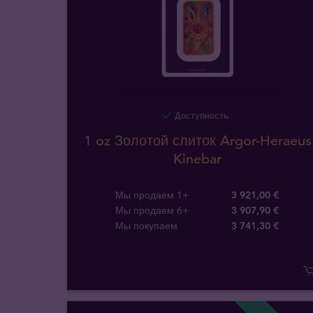
Доступность
1 oz Золотой слиток Argor-Heraeus
Kinebar
Мы продаем 1+
3 921,00 €
Мы продаем 6+
3 907,90 €
Мы покупаем
3 741
,
30
€