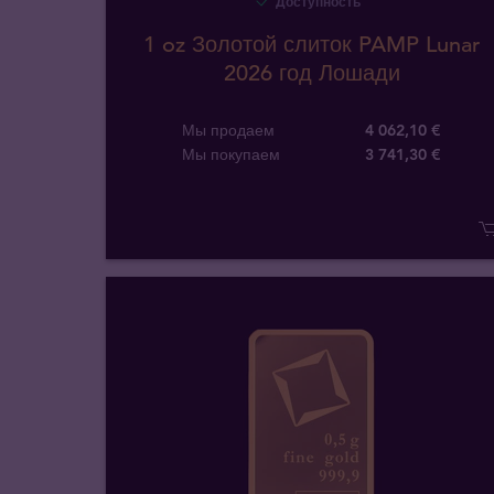
Доступность
1 oz Золотой слиток PAMP Lunar
2026 год Лошади
Мы продаем
4 062,10 €
Мы покупаем
3 741
,
30
€