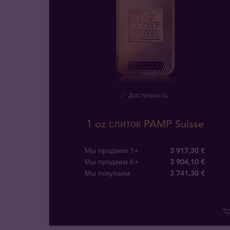
Доступность
1 oz слиток PAMP Suisse
Мы продаем 1+
3 917,30 €
Мы продаем 6+
3 904,10 €
Мы покупаем
3 741
,
30
€