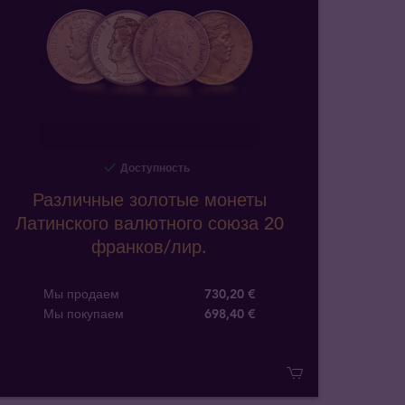
Доступность
Различные золотые монеты
Латинского валютного союза 20
франков/лир.
Мы продаем
730,20 €
Мы покупаем
698
,
40
€