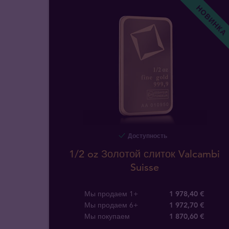
НОВИНКА
Доступность
1/2 oz Золотой слиток Valcambi
Suisse
Мы продаем 1+
1 978,40 €
Мы продаем 6+
1 972,70 €
Мы покупаем
1 870
,
60
€