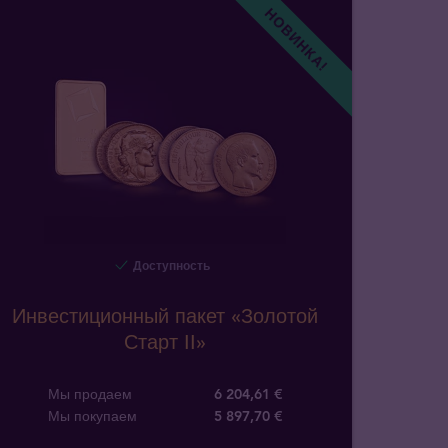
НОВИНКА!
Доступность
Инвестиционный пакет «Золотой
Старт II»
Мы продаем
6 204,61 €
Мы покупаем
5 897
,
70
€