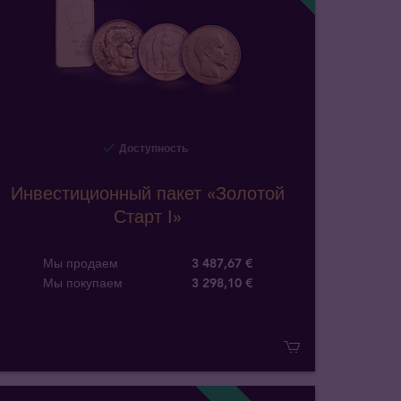
Доступность
Инвестиционный пакет «Золотой
Старт I»
Мы продаем
3 487,67 €
Мы покупаем
3 298
,
10
€