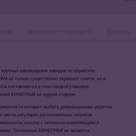
ория
Информация о продукте
Доставка
и крупных швейцарских заводов по обработке
АМ не только существенно украшает слиток, но и
ток поставляется в пластиковой упаковке-
огией КИНЕГРАМ на задней стороне.
 поверхности которого выбита дифракционная решетка
го числа регулярно расположенных штрихов
поверхность золота) с оптически изменяющимся
рамме). Технология КИНЕГРАМ не является