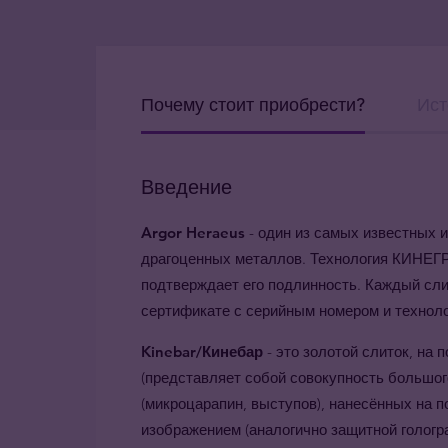
Почему стоит приобрести?
Ист
Введение
Argor Heraeus
- один из самых известных 
драгоценных металлов. Технология КИНЕГР
подтверждает его подлинность. Каждый сли
сертификате с серийным номером и технол
Kinebar/Кинебар
- это золотой слиток, на
(представляет собой совокупность большо
(микроцарапин, выступов), нанесённых на 
изображением (аналогично защитной голог