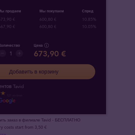
Мы продаем
Мы покупаем
Спред
673,90 €
600,80 €
10.85%
667,90 €
600,80 €
10.05%
Количество
Цена
673,90 €
Добавить в корзину
нтов Tavid
521 reviews
ить заказ в филиале Tavid - БЕСПЛАТНО
ry costs start from 3,50 €
ore