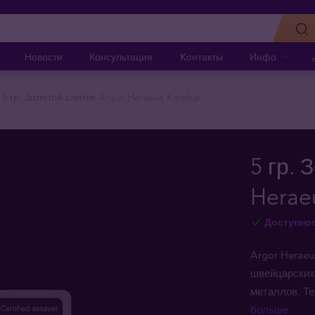
Новости
Консультация
Kонтакты
Инфо
5 гр. Золотой слиток Argor-Heraeus Kinebar
5 гр. 
Herae
Доступно
Argor Heraeu
швейцарских
металлов. Т
больше