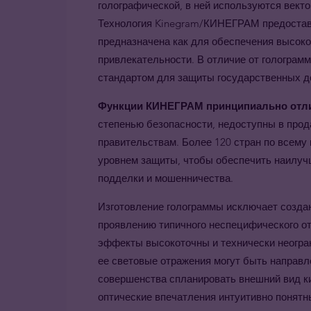
голографической, в ней используются вект
Технология Kinegram/КИНЕГРАМ предостав
предназначена как для обеспечения высоко
привлекательности. В отличие от гологра
стандартом для защиты государственных до
Функции КИНЕГРАМ принципиально отли
степенью безопасности, недоступны в про
правительствам. Более 120 стран по всем
уровнем защиты, чтобы обеспечить наилуч
подделки и мошенничества.
Изготовление голограммы исключает создан
проявлению типичного неспецифического о
эффекты высокоточны и технически неогра
ее световые отражения могут быть направл
совершенства спланировать внешний вид 
оптические впечатления интуитивно понятн