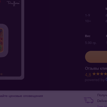
1-9
10+
Вес
5.00 гр.
Отзывы клие
4,8
Получ
вайте ценовые оповещения
Delive
See m