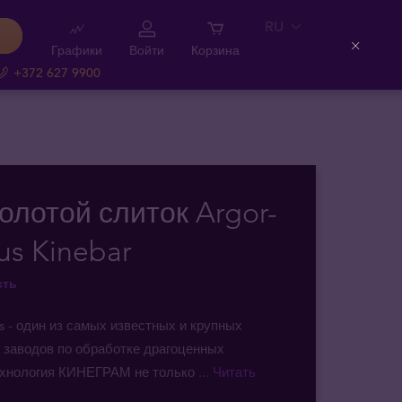
RU
Графики
Войти
Корзина
Close
+372 627 9900
Золотой слиток Argor-
us Kinebar
сть
s - один из самых известных и крупных
 заводов по обработке драгоценных
ехнология КИНЕГРАМ не только
... Читать