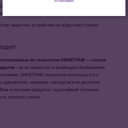
Установки!
эффектов практически безграничны. Функции
ешнему виду и безопасности.
естве защитного устройства на оборотной стороне
родукт
 изготовленные по технологии КИНЕГРАМ — слитки
дделок -
на их поверхности размещено изображение,
выполнима. КИНЕГРАМ технология используется в
х документов, например, паспортов и не доступна
т Вам получение продукта с высочайшей степенью
сть золотого слитка.