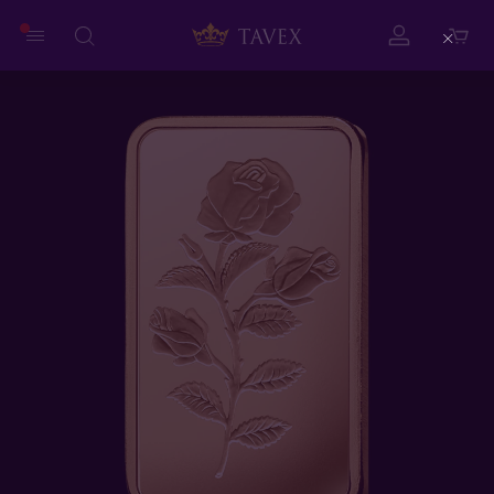
Close