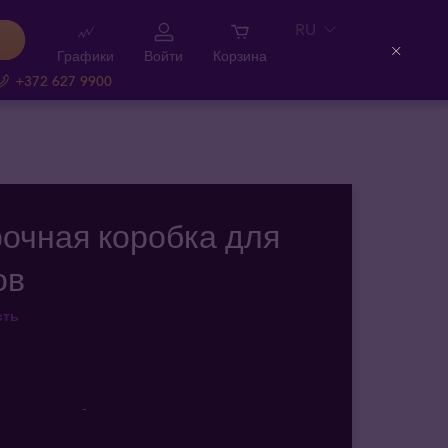
RU
Графики
Войти
Корзина
Close
+372 627 9900
очная коробка для
ов
сть
-