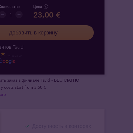
Количество
Цена
23,00 €
Добавить в корзину
нтов Tavid
520 reviews
ить заказ в филиале Tavid - БЕСПЛАТНО
ry costs start from 3,50 €
ore
Доступность в конторах