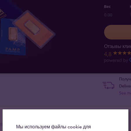
Вес
0.00
Отзывы клие
4,8
Получ
Delive
See m
вка
Мы используем файлы cookie для