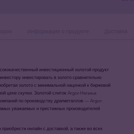
ория
Информация о продукте
Доставка
высококачественный инвестиционный золотой продукт
 инвестору инвестировать в золото сравнительно
иобретая золото с минимальной наценкой к биржевой
ой цене скупки. Золотой слиток Argor-Heraeus
омпаний по производству драгметаллов — Argor-
 самых уважаемых и престижных производителей
 приобрести онлайн с доставкой, а также во всех