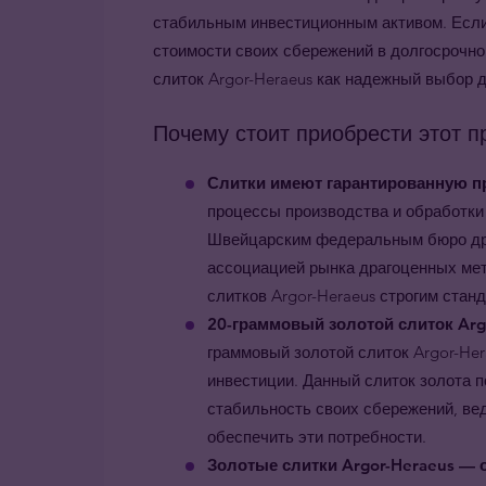
стабильным инвестиционным активом. Если
стоимости своих сбережений в долгосрочно
слиток Argor-Heraeus как надежный выбор 
Почему стоит приобрести этот п
Слитки имеют гарантированную пр
процессы производства и обработк
Швейцарским федеральным бюро др
ассоциацией рынка драгоценных мета
слитков Argor-Heraeus строгим стан
20-граммовый золотой слиток Ar
граммовый золотой слиток Argor-He
инвестиции. Данный слиток золота п
стабильность своих сбережений, ве
обеспечить эти потребности.
Золотые слитки Argor-Heraeus —