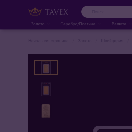
Золото
Серебро/Платина
Валюта
Начальная страница
Золото
Швейцария