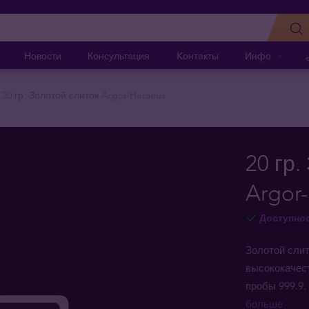
Новости
Консультация
Kонтакты
Инфо
20 гр. Золотой слиток Argor-Heraeus
20 гр.
Argor
Доступно
Золотой слит
высококачес
пробы 999.9.
больше