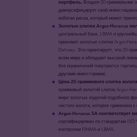
портфель.
Владея 20-граммовыми з
диверсифицирует свой инвестиционн
избегая риска, который может принес
Золотые слитки Argor-Heraeus я
центральный банк, LBMA и крупней
признают золотые слитки Argor-Her
Delivery. Это гарантирует, что 20-г
всем мире и обладают высокой ликви
без ограничений покупаются торгов
другими инвесторами).
Цена 20-граммового слитка золота
граммовый золотой слиток Argor-He
мире золотых изделий подобного фо
чистого золота, которое привязано к
Argor-Heraeus SA соответствует 
сертифицирован по стандартам ISO 9
контролем FINMA и LBMA.