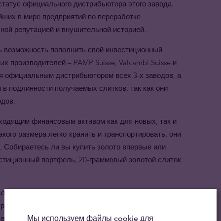
 статус официального дистрибьютора этого завода.
ейших в мире предприятий по переработке
ной репутацией и внушительной историей.
ь возможность пополнить свой инвестиционный
 производителей – PAMP Suisse, Valcambi Suisse и
тся официальным дистрибьютором всех 3-х заводов, а
н в подлинности получаемых слитков, так как они
одов.
ходящим финансовым активом как для новых, так и
кого размера легко хранить и транспортировать, они
. Собираетесь ли вы купить золото впервые или
стиционный портфель, 20-граммовый золотой слиток
об диверсификации портфеля, а покупка физических
раненных способов инвестирования в золото.
в долгосрочном периоде, что делает золото
Мы используем файлы cookie для