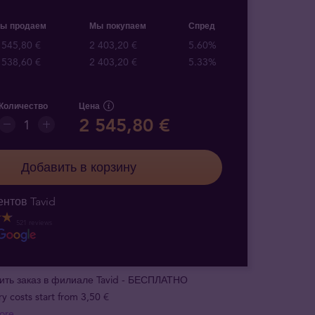
ы продаем
Мы покупаем
Спред
 545,80 €
2 403,20 €
5.60%
 538,60 €
2 403,20 €
5.33%
Количество
Цена
2 545,80 €
Добавить в корзину
нтов Tavid
521 reviews
ить заказ в филиале Tavid - БЕСПЛАТНО
ry costs start from 3,50 €
ore