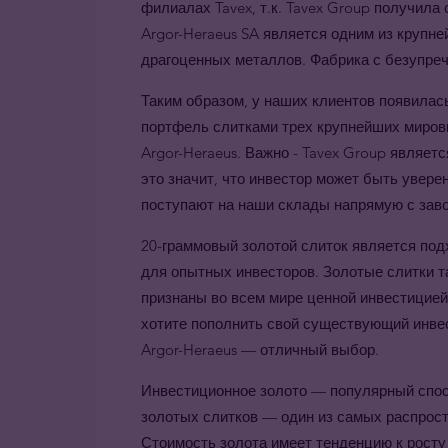
филиалах Tavex, т.к. Tavex Group получила
Argor-Heraeus SA является одним из крупн
драгоценных металлов. Фабрика с безупреч
Таким образом, у наших клиентов появилас
портфель слитками трех крупнейших мировых
Argor-Heraeus. Важно - Tavex Group являе
это значит, что инвестор может быть увере
поступают на наши склады напрямую с зав
20-граммовый золотой слиток является под
для опытных инвесторов. Золотые слитки та
признаны во всем мире ценной инвестицией
хотите пополнить свой существующий инве
Argor-Heraeus — отличный выбор.
Инвестиционное золото — популярный спос
золотых слитков — один из самых распрост
Стоимость золота имеет тенденцию к росту 