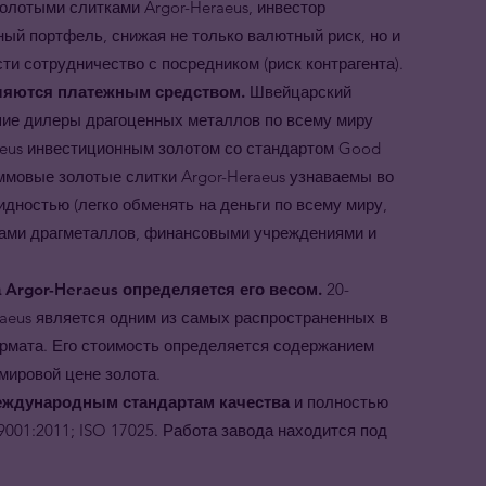
олотыми слитками Argor-Heraeus, инвестор
ый портфель, снижая не только валютный риск, но и
ти сотрудничество с посредником (риск контрагента).
вляются платежным средством.
Швейцарский
шие дилеры драгоценных металлов по всему миру
aeus инвестиционным золотом со стандартом Good
раммовые золотые слитки Argor-Heraeus узнаваемы во
дностью (легко обменять на деньги по всему миру,
цами драгметаллов, финансовыми учреждениями и
 Argor-Heraeus определяется его весом.
20-
raeus является одним из самых распространенных в
рмата. Его стоимость определяется содержанием
 мировой цене золота.
международным стандартам качества
и полностью
001:2011; ISO 17025. Работа завода находится под