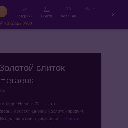
RU
Графики
Войти
Корзина
Close
+372 627 9900
 Золотой слиток
-Heraeus
сть
ок Argor-Heraeus 20 г — это
твенный инвестиционный золотой продукт
 Вес данного слитка позволяет
... Читать