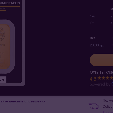
М
1-6
2
7+
2
Вес
20.00 гр.
Отзывы клие
4,8
Получ
вайте ценовые оповещения
Delive
See m