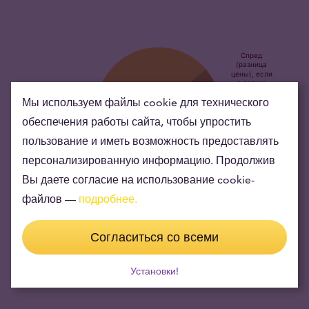
Мы используем файлы cookie для технического
обеспечения работы сайта, чтобы упростить
пользование и иметь возможность предоставлять
персонализированную информацию. Продолжив
Вы даете согласие на использование cookie-
Инвестиционное золото – выбор наименьшего
файлов —
подробнее.
риска и стабильности накоплений
Согласиться со всеми
Ценность золота увеличивается на протяжении многих лет,
что обеспечивает Вам позитивный результат инвестирования
Установки!
и стабильность.