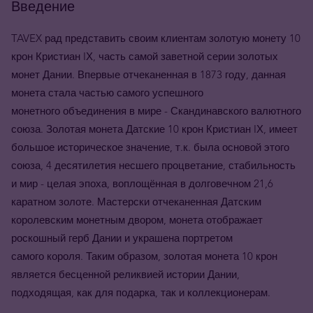
Введение
TAVEX рад представить своим клиентам золотую монету 10
крон Кристиан IХ, часть самой заветной серии золотых
монет Дании. Впервые отчеканенная в 1873 году, данная
монета стала частью самого успешного
монетного объединения в мире - Скандинавского валютного
союза. Золотая монета Датские 10 крон Кристиан IХ, имеет
большое историческое значение, т.к. была основой этого
союза, 4 десятилетия несшего процветание, стабильность
и мир - целая эпоха, воплощённая в долговечном 21,6
каратном золоте. Мастерски отчеканенная Датским
королевским монетным двором, монета отображает
роскошный герб Дании и украшена портретом
самого короля. Таким образом, золотая монета 10 крон
является бесценной реликвией истории Дании,
подходящая, как для подарка, так и коллекционерам.