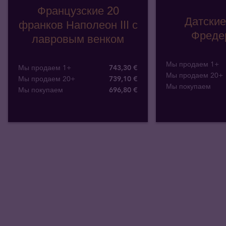
Французские 20
Датские
франков Наполеон III с
Фредер
лавровым венком
Мы продаем 1+
Мы продаем 1+
743,30 €
Мы продаем 20+
Мы продаем 20+
739,10 €
Мы покупаем
Мы покупаем
696
,
80
€