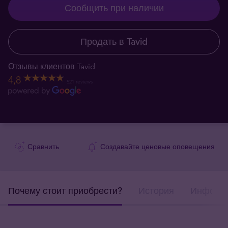
Сообщить при наличии
Продать в Tavid
Отзывы клиентов Tavid
4,8
521 reviews
Сравнить
Создавайте ценовые оповещения
Почему стоит приобрести?
История
Информа