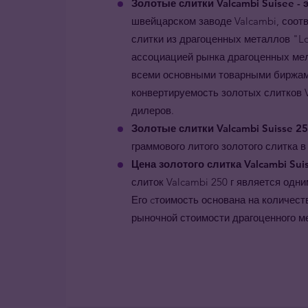
Золотые слитки Valcambi Suisee - 
швейцарском заводе Valcambi, соот
слитки из драгоценных металлов "L
ассоциацией рынка драгоценных мела
всеми основными товарными биржами
конвертируемость золотых слитков V
дилеров.
Золотые слитки Valcambi Suisse 25
граммового литого золотого слитка 
Цена золотого слитка Valcambi Sui
слиток Valcambi 250 г является одн
Его cтоимость основана на количеств
рыночной стоимости драгоценного м