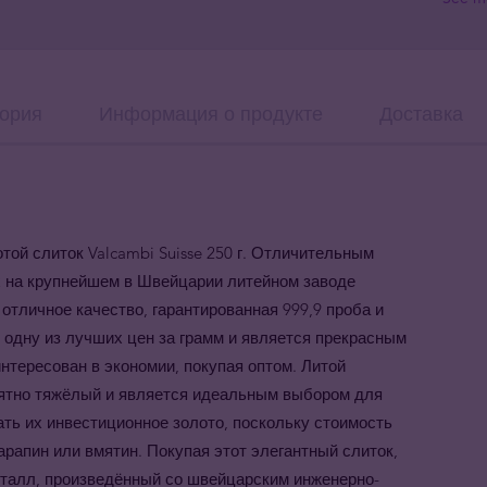
ория
Информация о продукте
Доставка
ой слиток Valcambi Suisse 250 г. Отличительным
х на крупнейшем в Швейцарии литейном заводе
отличное качество, гарантированная 999,9 проба и
 одну из лучших цен за грамм и является прекрасным
нтересован в экономии, покупая оптом. Литой
ероятно тяжёлый и является идеальным выбором для
вать их инвестиционное золото, поскольку стоимость
царапин или вмятин.
Покупая этот элегантный слиток,
еталл, произведённый со швейцарским инженерно-