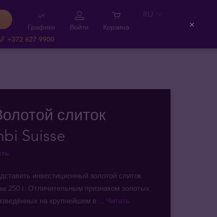
RU
Графики
Войти
Корзина
Close
+372 627 9900
 Золотой слиток
bi Suisse
сть
дставить инвестиционный золотой слиток
sse 250 г. Отличительным признаком золотых
оизведённых на крупнейшем в
... Читать