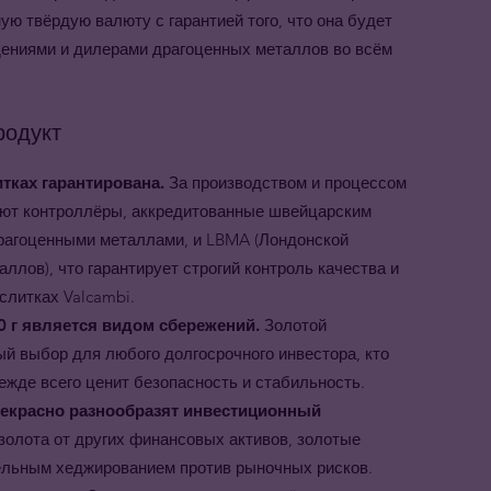
ую твёрдую валюту с гарантией того, что она будет
ениями и дилерами драгоценных металлов во всём
родукт
итках гарантирована.
За производством и процессом
ают контроллёры, аккредитованные швейцарским
рагоценными металлами, и LBMA (Лондонской
ллов), что гарантирует строгий контроль качества и
слитках Valcambi.
50 г является видом сбережений.
Золотой
ный выбор для любого долгосрочного инвестора, кто
ежде всего ценит безопасность и стабильность.
прекрасно разнообразят инвестиционный
золота от других финансовых активов, золотые
фельным хеджированием против рыночных рисков.