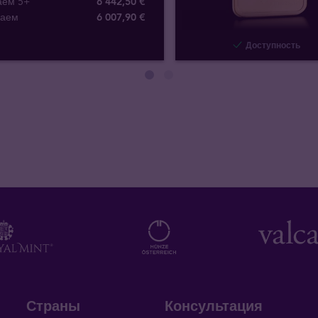
аем 5+
6 442,50 €
паем
6 007
,
90
€
Доступность
Страны
Консультация