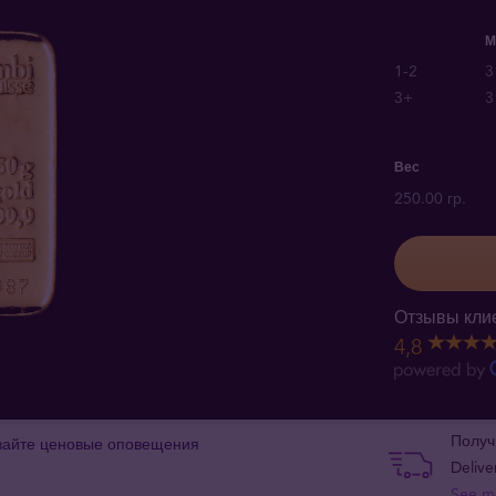
М
1-2
3
3+
3
Вес
250.00 гр.
Отзывы клие
4,8
Получ
вайте ценовые оповещения
Delive
See m