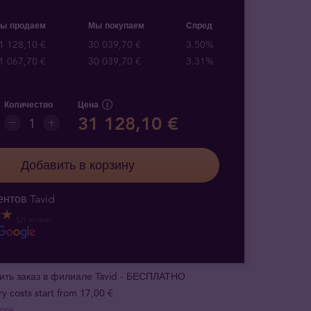
ы продаем
Мы покупаем
Спред
1 128,10 €
30 039,70 €
3.50%
1 067,70 €
30 039,70 €
3.31%
Количество
Цена
31 128,10 €
Добавить в корзину
нтов Tavid
521 reviews
ить заказ в филиале Tavid - БЕСПЛАТНО
ry costs start from 17,00 €
ore