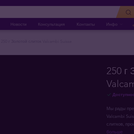
Новости
Консультация
Kонтакты
Инфо
250 г Золотой слиток Valcambi Suisse
250 г
Valcam
Доступно
Мы рады пре
Valcambi Sui
слитков, пр
больше