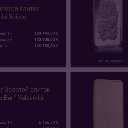
Золотой слиток
bi Suisse
аем 1+
124 149,80 €
аем 3+
123 908,00 €
паем
120 158
,
60
€
Нет на складе
 г Золотой слиток
iBar" Valcambi
аем 1+
6 466,70 €