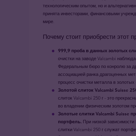
технологическим опытом, но и альтернативн
принята инвесторами, финансовыми учрежд
мире.
Почему стоит приобрести этот п
999,9 проба в данных золотых сл
очистки на заводе Valcambi наблюд
Федеральным бюро по конролю за д
ассоциацией ранка драгоценных мета
процесс очистки металла в золотых 
Золотой слиток Valcambi Suisse 2
слиток Valcambi 250 г - это прекрас
во владении физическим золотом пр
Золотые слитки Valcambi Suisse 
портфель.
При низкой зависимости 
слитки Valcambi 250 г служат порт