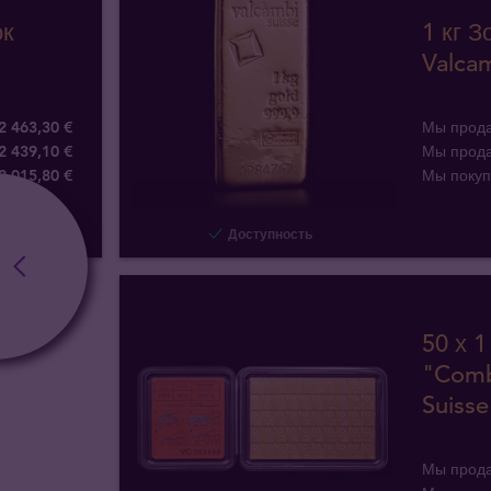
ок
1 кг 
Valcam
2 463,30 €
Мы прод
2 439,10 €
Мы прод
2 015
,
80
€
Мы поку
Доступность
50 х 1
"Comb
Suisse
Мы прод