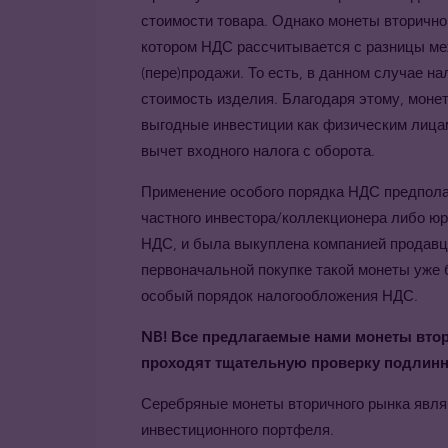
стоимости товара. Однако монеты вторично
котором НДС рассчитывается с разницы ме
(пере)продажи. То есть, в данном случае на
стоимость изделия. Благодаря этому, моне
выгодные инвестиции как физическим лицам
вычет входного налога с оборота.
Применение особого порядка НДС предполаг
частного инвестора/коллекционера либо ю
НДС, и была выкуплена компанией продавцо
первоначальной покупке такой монеты уже 
особый порядок налогообложения НДС.
NB
! Все предлагаемые нами монеты вто
проходят тщательную проверку подлинно
Серебряные монеты вторичного рынка явл
инвестиционного портфеля.