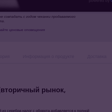
е совпадать с годом чеканки продаваемого
та.
вайте ценовые оповещения
ория
Информация о продукте
Доставка
(вторичный рынок,
 из серебра налог с оборота добавляется к полной