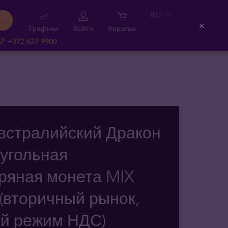
RU
Графики
Войти
Корзина
Close
+372 627 9900
Австралийский Дракон
угольная
ряная монета MIX
 (вторичный рынок,
й режим НДС)