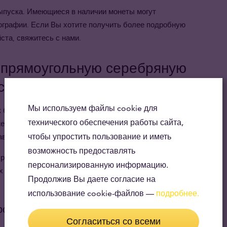
 выпуска. Имеющиеся в наличии монеты могут
ографии. Если Вы хотите получить более подробную
та, свяжитесь с нами.
ь прямоугольную серебряную
ский Дракон.
Мы используем файлы cookie для
ак божественное мифическое существо, символ силы,
технического обеспечения работы сайта,
жение часто можно встретить рядом со светящейся
авителями погоды и водных стихий.
чтобы упростить пользование и иметь
возможность предоставлять
бра 999.9 пробы и является законным платежным
персонализированную информацию.
х серебряных монет 1 oz Австралийский Дракон
Продолжив Вы даете согласие на
использование cookie-файлов —
подробнее.
родукт
Согласиться со всеми