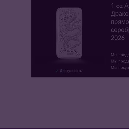
1 oz 
Драко
прямо
сереб
2026
Мы прод
Мы прод
Мы поку
Доступность