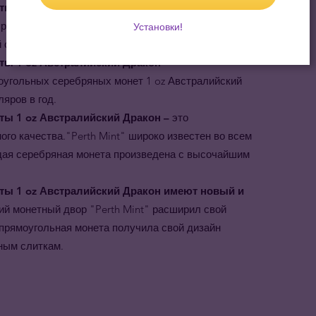
ы 1 oz Австралийский Дракон – это
прямоугольной формы является законным платёжным
Установки!
 стоимостью в 1 доллар.
еты
1 oz Австралийский Дракон –
оугольных серебряных монет 1 oz Австралийский
яров в год.
ы 1 oz Австралийский Дракон –
это
го качества."Perth Mint" широко известен во всем
дая серебряная монета произведена с высочайшим
еты
1 oz Австралийский Дракон имеют новый и
ий монетный двор "Perth Mint" расширил свой
прямоугольная монета получила свой дизайн
ным слиткам.