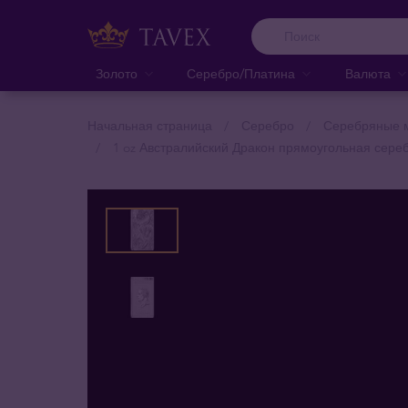
Золото
Серебро/Платина
Валюта
Начальная страница
Серебро
Серебряные м
1 oz Австралийский Дракон прямоугольная сере