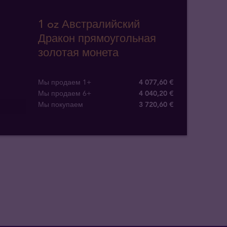
1 oz Австралийский
Дракон прямоугольная
золотая монета
Мы продаем 1+
4 077,60 €
Мы продаем 6+
4 040,20 €
Мы покупаем
3 720
,
60
€