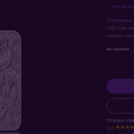
Нет на ск
Серебряные 
НДС) При по
серебра нало
Мы продаем
-
Отзывы клие
4,8