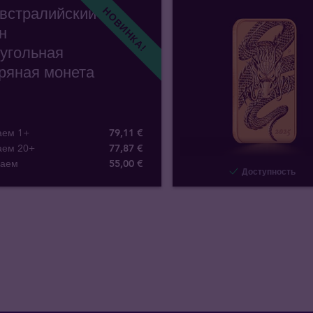
Австралийский
НОВИНКА!
н
угольная
ряная монета
аем 1+
79,11 €
аем 20+
77,87 €
паем
55
,
00
€
Доступность