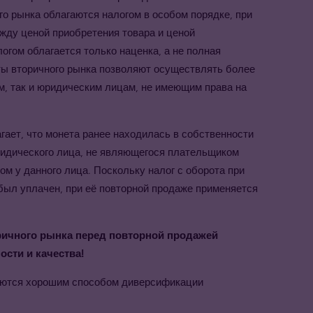
го рынка облагаются налогом в особом порядке, при
жду ценой приобретения товара и ценой
логом облагается только наценка, а не полная
ты вторичного рынка позволяют осуществлять более
, так и юридическим лицам, не имеющим права на
ает, что монета ранее находилась в собственности
ридического лица, не являющегося плательщиком
м у данного лица. Поскольку налог с оборота при
был уплачен, при её повторной продаже применяется
ричного рынка перед повторной продажей
сти и качества!
яются хорошим способом диверсификации