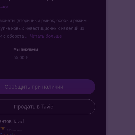
ладе
монеты (вторичный рынок, особый режим
купке новых инвестиционных изделий из
г с оборота
... Читать больше
Мы покупаем
55,00 €
Сообщить при наличии
Продать в Tavid
нтов Tavid
520 reviews