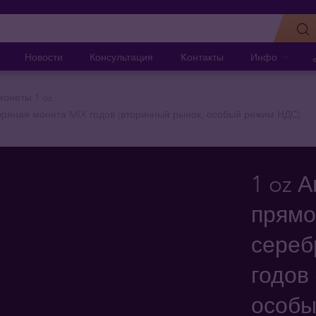
Новости
Консультация
Kонтакты
Инфо
онеты 1 oz
бряная монета MIX годов (вторичный рынок, особый режим НДС)
1 oz 
прямо
сереб
годов
особы