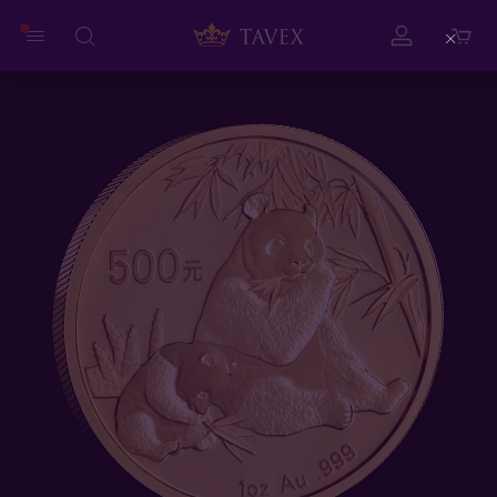
Close