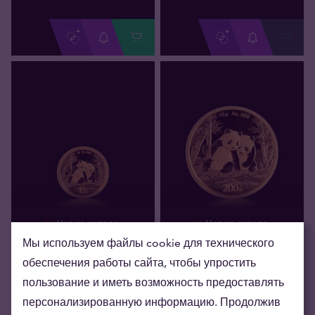
Нет на складе
Нет на складе
1 г Золотая монета
15 г Золотая монета
Мы используем файлы cookie для технического
Китайская Панда 2026
Китайская Панда 2026
обеспечения работы сайта, чтобы упростить
118
,
10
€
1 771
,
70
€
Мы покупаем
Мы покупаем
пользование и иметь возможность предоставлять
персонализированную информацию. Продолжив