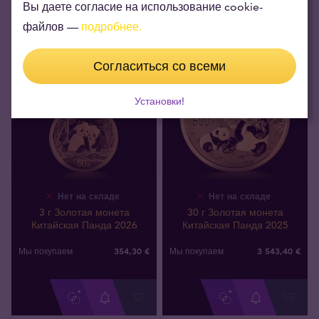
Вы даете согласие на использование cookie-
файлов —
подробнее.
Согласиться со всеми
Установки!
Нет на складе
Нет на складе
3 г Золотая монета
30 г Золотая монета
Китайская Панда 2026
Китайская Панда 2025
354
,
30
€
3 543
,
40
€
Мы покупаем
Мы покупаем