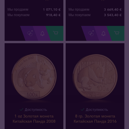
1 071,10 €
3 669,40 €
Мы продаем
Мы продаем
918
,
40
€
3 543
,
40
€
Мы покупаем
Мы покупаем
Доступность
Доступность
1 oz Золотая монета
8 гр. Золотая монета
Китайская Панда 2008
Китайская Панда 2016