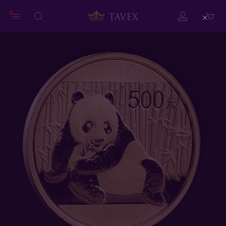
Close