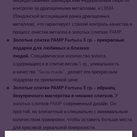
аккредитованные швейцарским Федеральным бюро по
контролю за драгоценными металлами, и LBMA
(Лондонской ассоциацией ранка драгоценных
металлов), что гарантирует строгий контроль качества и
процесс очистки металла в золотых слитках
PAMP
.
Золотые слитки
PAMP Fortuna
5 гр. -
прекрасные
подарки для любимых и близких
людей.
Специфическое количество золота,
содержащееся в слитке весом 5 гр., уникальность
и качество "Swiss made", делает его прекрасным
подарком по приемлемой цене.
Золотые слитки PAMP Fortuna 5 гр. - образец
безупречного мастерства в чеканке слитков.
У
золотых слитков PAMP современный дизайн. Он
простой, но элегантный и специально с минимальным
количеством гравировки, чтобы оставить больше места
для красивой зеркальной поверхности.
Цена золотого слитка PAMP Fortuna 5 гр.