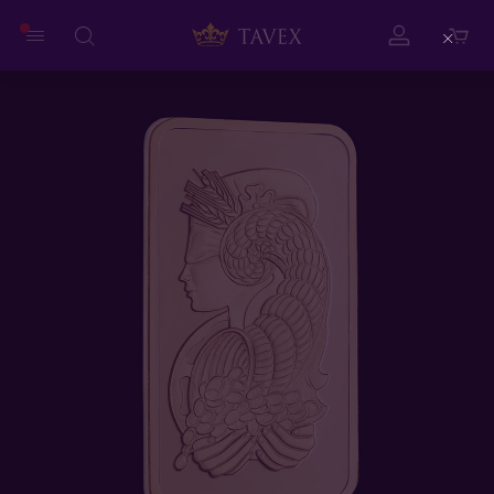
Close