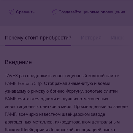
Сравнить
Создавайте ценовые оповещения
Почему стоит приобрести?
История
Информа
Введение
TAVEX раз предложить инвестиционный золотой слиток
PAMP Fortuna 5 гр. Отображая знаменитую и всеми
узнаваемую римскую богиню Фортуну, золотые слитки
PAMP считаются одними из лучших отчеканенных
инвестиционных слитков в мире. Произведённый на заводе
PAMP, всемирно известном швейцарском заводе
драгоценных металлов, аккредитованном центральным
банком Швейцарии и Лондонской ассоциацией рынка