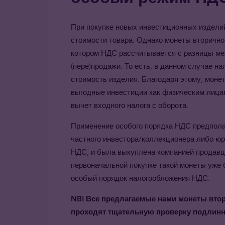
При покупке новых инвестиционных изделий
стоимости товара. Однако монеты вторично
котором НДС рассчитывается с разницы ме
(пере)продажи. То есть, в данном случае на
стоимость изделия. Благодаря этому, моне
выгодные инвестиции как физическим лицам
вычет входного налога с оборота.
Применение особого порядка НДС предполаг
частного инвестора/коллекционера либо ю
НДС, и была выкуплена компанией продавцо
первоначальной покупке такой монеты уже 
особый порядок налогообложения НДС.
NB
! Все предлагаемые нами монеты вто
проходят тщательную проверку подлинно