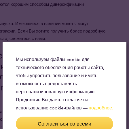
яются хорошим способом диверсификации
 выпуска. Имеющиеся в наличии монеты могут
ографии. Если Вы хотите получить более подробную
та, свяжитесь с нами.
 серебряную монету
Мы используем файлы cookie для
ист», первую в мире
технического обеспечения работы сайта,
вляющуюся законным
чтобы упростить пользование и иметь
возможность предоставлять
 произведенную из 99,99%
персонализированную информацию.
Продолжив Вы даете согласие на
использование cookie-файлов —
подробнее.
вил эту серебряную монету в 1988 году. Начиная с
монетах выгравирован микроскопический знак
Согласиться со всеми
евой гравировки — новый элемент безопасности,