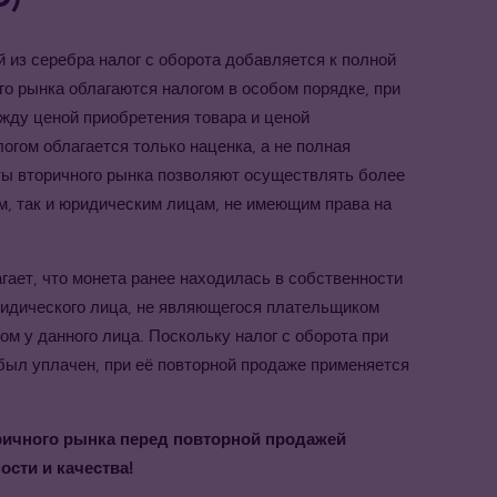
 из серебра налог с оборота добавляется к полной
го рынка облагаются налогом в особом порядке, при
жду ценой приобретения товара и ценой
логом облагается только наценка, а не полная
ты вторичного рынка позволяют осуществлять более
, так и юридическим лицам, не имеющим права на
ает, что монета ранее находилась в собственности
ридического лица, не являющегося плательщиком
м у данного лица. Поскольку налог с оборота при
был уплачен, при её повторной продаже применяется
ричного рынка перед повторной продажей
сти и качества!