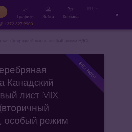
RU
Графики
Войти
Корзина
Close
+372 627 9900
 годов (вторичный рынок, особый режим НДС)
БЕЗ НСО!
Серебряная
а Канадский
вый лист MIX
 (вторичный
, особый режим