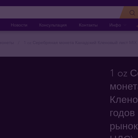
Новости
Консультация
Kонтакты
Инфо
монеты
1 oz Серебряная монета Канадский Кленовый лист MIX
1 oz 
монет
Клено
годов
рынок