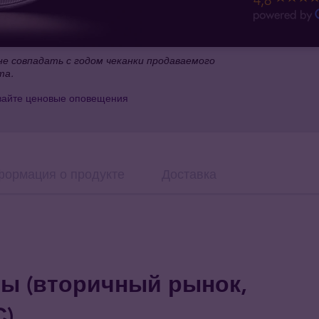
4,8
е совпадать с годом чеканки продаваемого
та.
вайте ценовые оповещения
ормация о продукте
Доставка
ы (вторичный рынок,
)