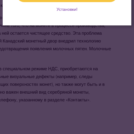
качества монеты и повышению её популярности.
Установки!
то имеют молочно-белый дефект, называемый
чине того, что на монете в процессе производства,
на ней остается чистящее средство. Эта проблема
ий Канадский монетный двор внедрил технологию
едотвращения появления молочных пятен. Молочные
 в специальном режиме НДС, приобретаются на
льные визуальные дефекты (например, следы
щих поверхностях монет), но также могут быть и в
нно важен внешний вид серебряной монеты,
елефону, указанному в разделе «Контакты».