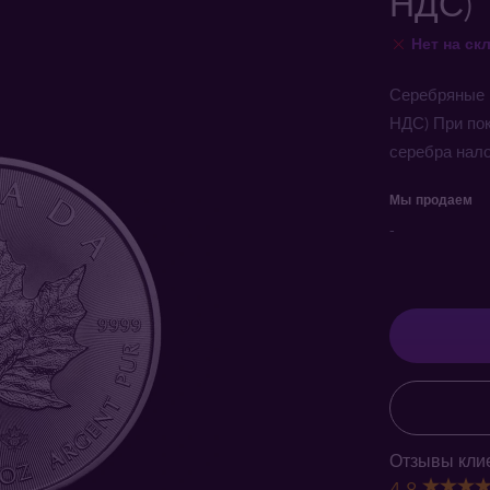
НДС)
Нет на ск
Серебряные 
НДС) При по
серебра нало
Мы продаем
-
Отзывы клие