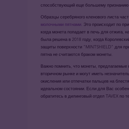
способствующий еще большему признанию 
Образцы серебряного кленового листа час
молочными пятнами.
Это происходит по при
когда монета попадает в печь для отжига, 
была решена в 2018 году, когда Королевск
защиты поверхности "MINTSHIELD" для пр
пятна не считаются браком монеты.
Важно помнить, что монеты, предлагаемые
вторичном рынке и могут иметь незначите
окисления или отпечатки пальцев на блестя
идеальном состоянии. Если для Вас особе
обратитесь в дилинговый отдел TAVEX по т