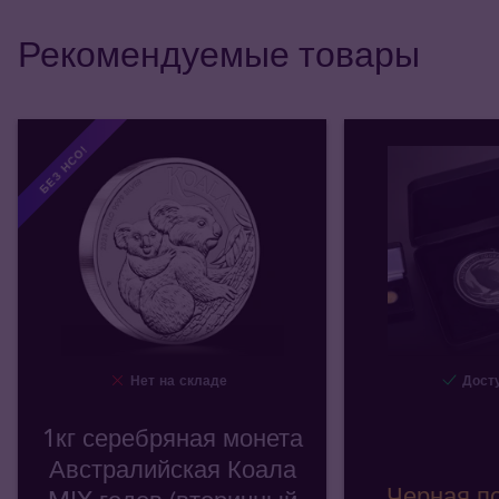
Рекомендуемые товары
БЕЗ НСО!
Нет на складе
Досту
1кг серебряная монета
Австралийская Коала
Черная п