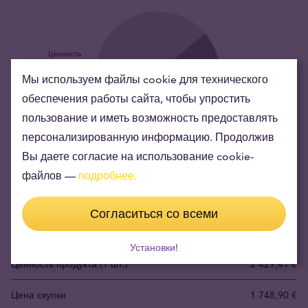
Мы используем файлы cookie для технического
обеспечения работы сайта, чтобы упростить
пользование и иметь возможность предоставлять
персонализированную информацию. Продолжив
“Инвестиционное серебро – выбор наименьшего
Вы даете согласие на использование cookie-
риска и стабильности накоплений”
файлов —
подробнее.
Silver's value has grown over the years making it good to maintain
Согласиться со всеми
or grow wealth.
Установки!
Ценность продукта (1 шт.)
2 429,41 €
Цена скупки
1 748,90 €