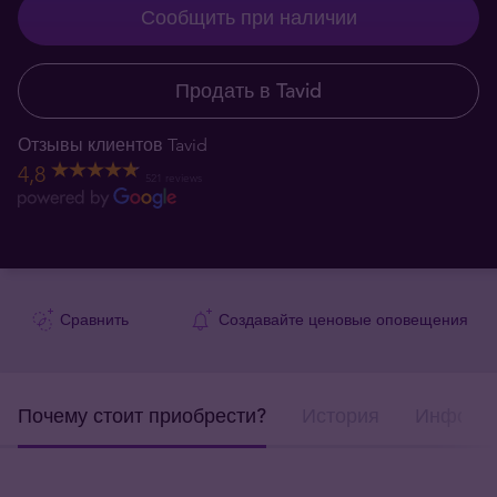
Сообщить при наличии
Продать в Tavid
Отзывы клиентов Tavid
4,8
521 reviews
Сравнить
Создавайте ценовые оповещения
Почему стоит приобрести?
История
Информа