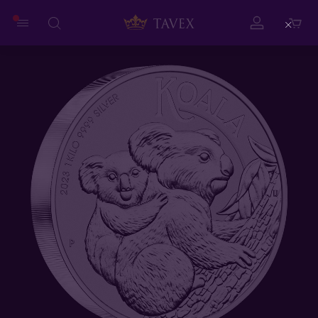
Close