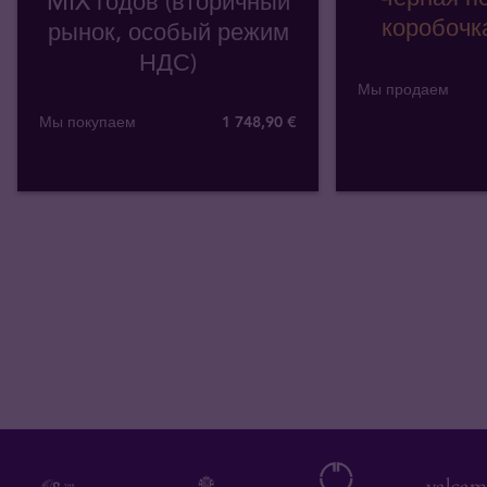
MIX годов (вторичный
коробочка
рынок, особый режим
НДС)
Мы продаем
Мы покупаем
1 748
,
90
€