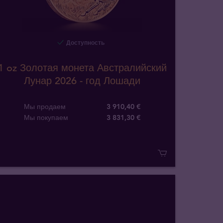
Доступность
1 oz Золотая монета Австралийский
Лунар 2026 - год Лошади
Мы продаем
3 910,40 €
Мы покупаем
3 831
,
30
€