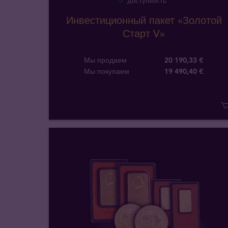
Доступность
Инвестиционный пакет «Золотой
Старт V»
Мы продаем
20 190,33 €
Мы покупаем
19 490
,
40
€