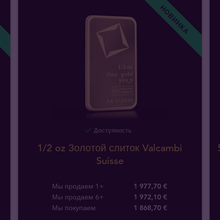
!
НОВИНКА
Доступность
1/2 oz Золотой слиток Valcambi
Suisse
Мы продаем 1+
1 977,70 €
Мы продаем 6+
1 972,10 €
Мы покупаем
1 868
,
70
€