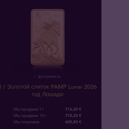
Доступность
5 г Золотой слиток PAMP Lunar 2026
год Лошади
Мы продаем 1+
716,20 €
Мы продаем 10+
710,20 €
Мы покупаем
600
,
80
€