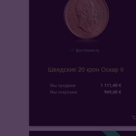
Доступность
Шведские 20 крон Оскар II
Мы продаем
1 111,40 €
Мы покупаем
969
,
00
€