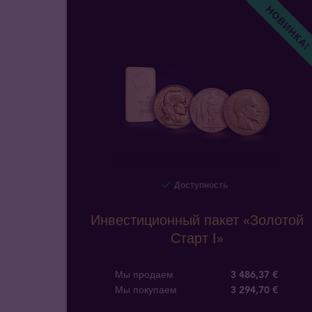
НОВИНКА
Доступность
Инвестиционный пакет «Золотой
Старт I»
Мы продаем
3 486,37 €
Мы покупаем
3 294
,
70
€