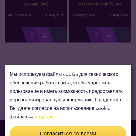
(разных лет)
Австралийский Лунар
1 464
,
30
€
1 434
,
20
€
Мы покупаем
Мы покупаем
Мы используем файлы cookie для технического
обеспечения работы сайта, чтобы упростить
пользование и иметь возможность предоставлять
персонализированную информацию. Продолжив
Подобные товары
Вы даете согласие на использование cookie-
файлов —
подробнее.
Платиновые монеты
Согласиться со всеми
3 продукты