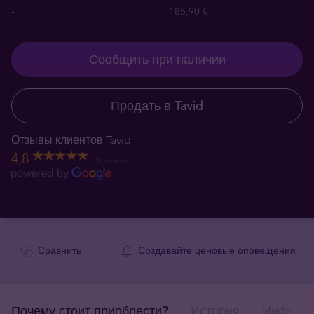
-
185,90 €
Сообщить при наличии
Продать в Tavid
Отзывы клиентов Tavid
4,8
520 reviews
Сравнить
Создавайте ценовые оповещения
Почему стоит приобрести?
История
Информа