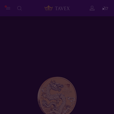
Close