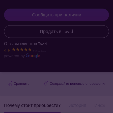
Сообщить при наличии
Продать в Tavid
Отзывы клиентов Tavid
4,8
520 reviews
Сравнить
Создавайте ценовые оповещения
Почему стоит приобрести?
История
Информа