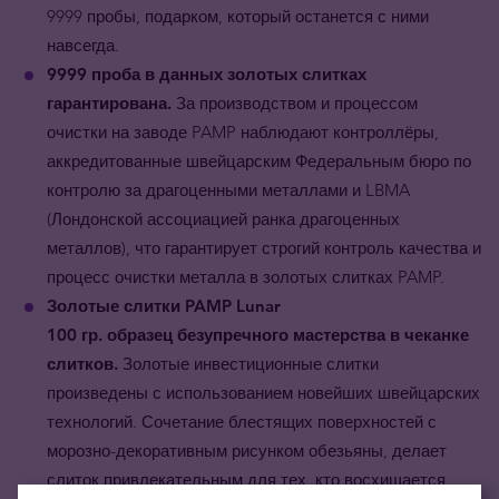
9999 пробы, подарком, который останется с ними
навсегда.
9999 проба в данных золотых слитках
гарантирована.
За производством и процессом
очистки на заводе PAMP наблюдают контроллёры,
аккредитованные швейцарским Федеральным бюро по
контролю за драгоценными металлами и LBMA
(Лондонской ассоциацией ранка драгоценных
металлов), что гарантирует строгий контроль качества и
процесс очистки металла в золотых слитках PAMP.
Золотые
слитки PAMP Lunar
100
гр.
образец безупречного мастерства в чеканке
слитков.
Золотые инвестиционные слитки
произведены с использованием новейших швейцарских
технологий. Сочетание блестящих поверхностей с
морозно-декоративным рисунком обезьяны, делает
слиток привлекательным для тех, кто восхищается