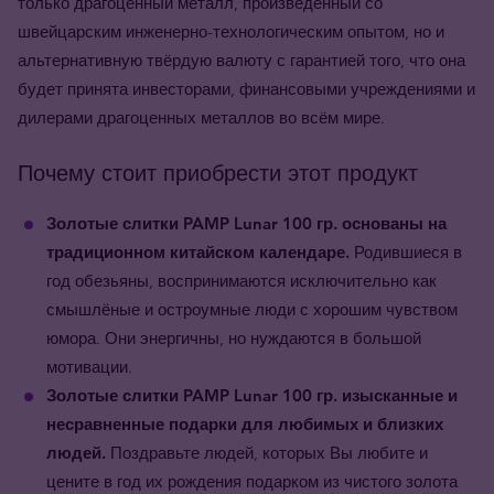
только драгоценный металл, произведённый со
швейцарским инженерно-технологическим опытом, но и
альтернативную твёрдую валюту с гарантией того, что она
будет принята инвесторами, финансовыми учреждениями и
дилерами драгоценных металлов во всём мире.
Почему стоит приобрести этот продукт
Золотые слитки PAMP Lunar 100 гр. основаны на
традиционном китайском календаре.
Родившиеся в
год обезьяны, воспринимаются исключительно как
смышлёные и остроумные люди с хорошим чувством
юмора. Они энергичны, но нуждаются в большой
мотивации.
Золотые
слитки PAMP Lunar 100
гр.
изысканные и
несравненные
подарки для любимых и близких
людей.
Поздравьте людей, которых Вы любите и
цените в год их рождения подарком из чистого золота