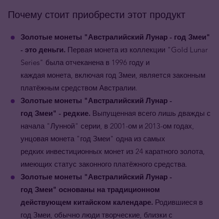
Почему стоит приобрести этот продукт
Золотые монеты "Австралийский Лунар - год Змеи"
- это деньги.
Первая монета из коллекции "Gold Lunar
Series" была отчеканена в 1996 году и
каждая монета, включая год Змеи, является законным
платёжным средством Австралии.
Золотые
монеты
"Австралийский Лунар -
год
Змеи
"
- редкие.
Выпущенная всего лишь дважды с
начала "Лунной" серии, в 2001-ом и 2013-ом годах,
унцовая монета "год
Змеи
" одна из самых
редких инвестиционных монет из 24 каратного золота,
имеющих статус законного платёжного средства.
Золотые монеты
"Австралийский Лунар -
год
Змеи
"
основаны на традиционном
действующем китайском календаре.
Родившиеся в
год
Змеи
, обычно люди творческие, близки с