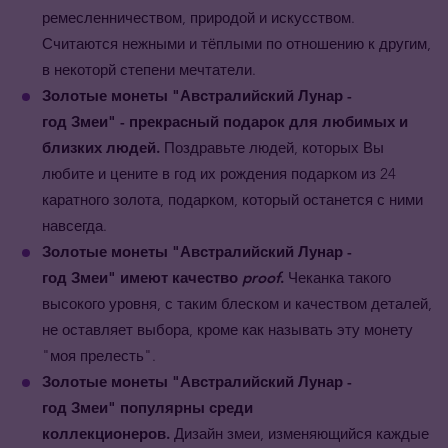
ремесленничеством, природой и искусством.
Считаются нежными и тёплыми по отношению к другим,
в некоторй степени мечтатели.
Золотые монеты
"Австралийский Лунар -
год
Змеи
"
- прекрасный подарок для любимых и
близких людей.
Поздравьте людей, которых Вы
любите и цените в год их рождения подарком из 24
каратного золота, подарком, который останется с ними
навсегда.
Золотые монеты
"Австралийский Лунар -
год
Змеи
"
имеют качество
proof
.
Чеканка такого
высокого уровня, с таким блеском и качеством деталей,
не оставляет выбора, кроме как называть эту монету
"моя прелесть".
Золотые монеты
"Австралийский Лунар -
год
Змеи
"
популярны среди
коллекционеров.
Дизайн з
меи
, изменяющийся каждые