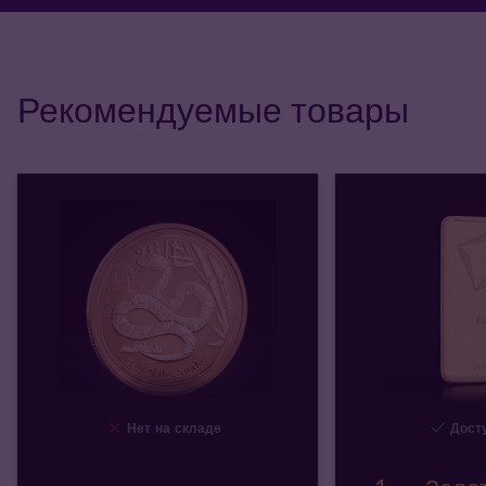
Рекомендуемые товары
Нет на складе
Досту