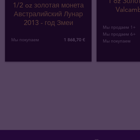
1 oz Золо
1/2 oz золотая монета
Valcamb
Австралийский Лунар
2013 - год Змеи
Мы продаем 1+
Мы продаем 6+
Мы покупаем
1 868
,
70
€
Мы покупаем