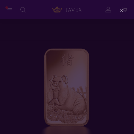
Close