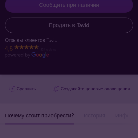
Сообщить при наличии
Продать в Tavid
Отзывы клиентов Tavid
4,8
521 reviews
Сравнить
Создавайте ценовые оповещения
Почему стоит приобрести?
История
Информа