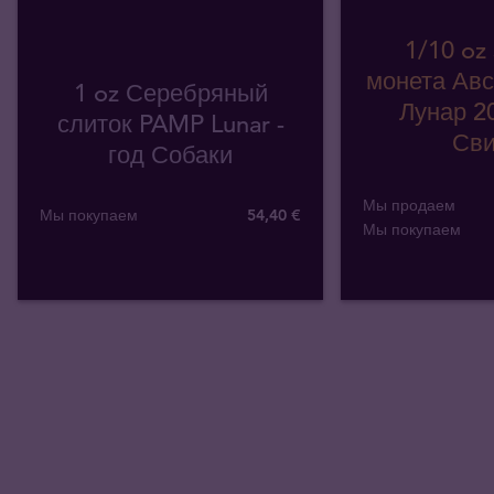
1/10 oz
монета Авс
1 oz Серебряный
Лунар 20
слиток PAMP Lunar -
Сви
год Собаки
Мы продаем
Мы покупаем
54
,
40
€
Мы покупаем