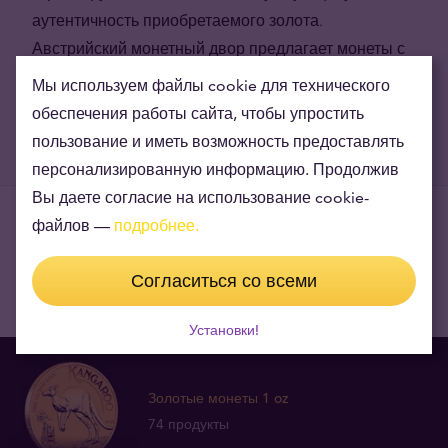
аутентичность приобретаемого золота.
Австрийский монетный двор предлагает монеты с
номинальной ценностью в евро, что бывает
Мы используем файлы cookie для технического
важным критерием в выборе золотых монет.
обеспечения работы сайта, чтобы упростить
пользование и иметь возможность предоставлять
персонализированную информацию. Продолжив
Вы даете согласие на использование cookie-
файлов —
подробнее.
Подобные товары
Согласиться со всеми
Установки!
Золотые монеты 1 oz
74 продукты