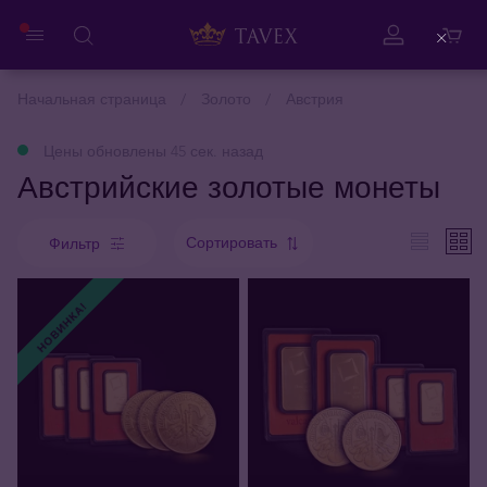
Close
Начальная страница
Золото
Австрия
Цены обновлены 45 сек. назад
Австрийские золотые монеты
Сортировать
Фильтр
НОВИНКА!