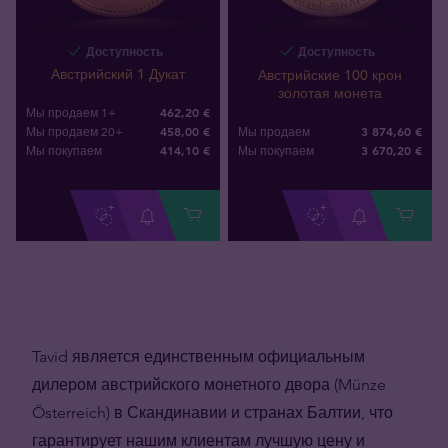
Доступность
Доступность
Австрийский 1 Дукат
Австрийские 100 крон
золотая монета
462,20 €
Мы продаем 1+
3 874,60 €
458,00 €
Мы продаем
Мы продаем 20+
3 670
,
20
€
414
,
10
€
Мы покупаем
Мы покупаем
Tavid является единственным официальным
дилером австрийского монетного двора (Münze
Österreich) в Скандинавии и странах Балтии, что
гарантирует нашим клиентам лучшую цену и