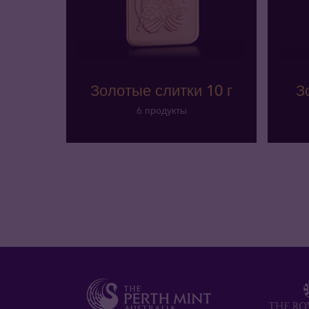
Золотые слитки 10 г
З
6 продукты