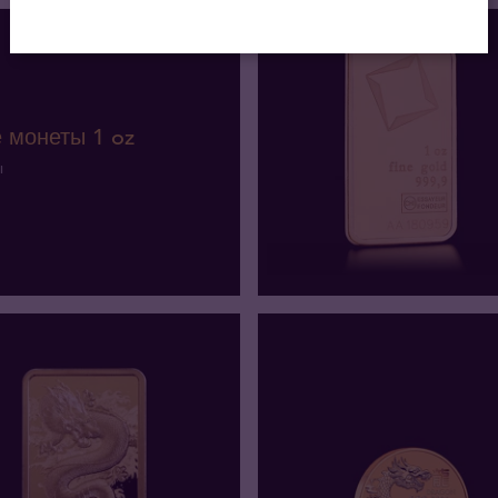
 монеты 1 oz
ы