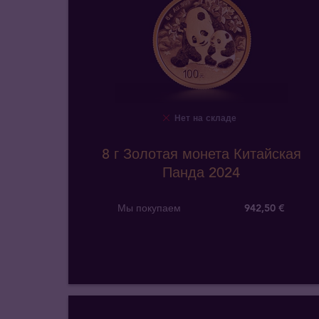
Нет на складе
8 г Золотая монета Китайская
Панда 2024
Мы покупаем
942
,
50
€