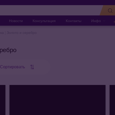
Новости
Консультация
Kонтакты
Инфо
ка | Золото и серебро
еребро
Сортировать