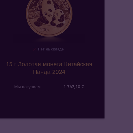
Нет на складе
15 г Золотая монета Китайская
Панда 2024
Мы покупаем
1 767
,
10
€