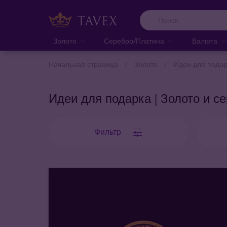
Золото
Серебро/Платина
Валюта
Начальная страница
Золото
Идеи для подар
Идеи для подарка | Золото и с
Фильтр