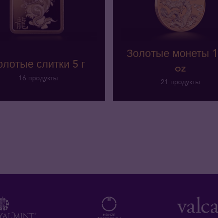
Золотые монеты 1
олотые слитки 5 г
oz
16 продукты
21 продукты