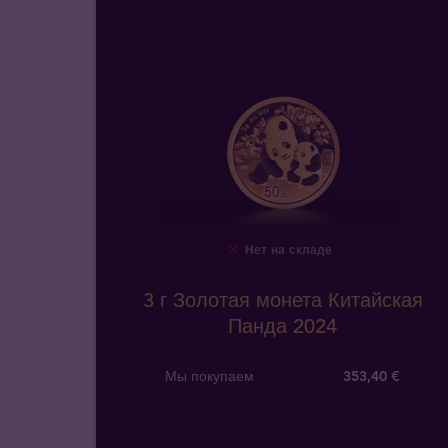
Нет на складе
3 г Золотая монета Китайская
Панда 2024
Мы покупаем
353
,
40
€