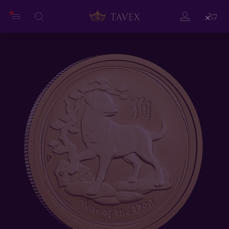
Close