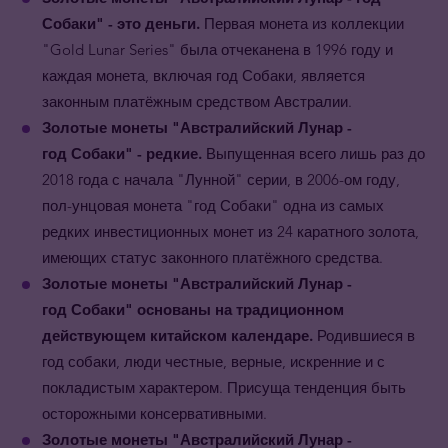
Собаки" - это деньги.
Первая монета из коллекции
"Gold Lunar Series" была отчеканена в 1996 году и
каждая монета, включая год Собаки, является
законным платёжным средством Австралии.
Золотые монеты "Австралийский Лунар -
год Собаки" - редкие.
Выпущенная всего лишь раз до
2018 года с начала "Лунной" серии, в 2006-ом году,
пол-унцовая монета "год Собаки" одна из самых
редких инвестиционных монет из 24 каратного золота,
имеющих статус законного платёжного средства.
Золотые монеты "Австралийский Лунар -
год Собаки" основаны на традиционном
действующем китайском календаре.
Родившиеся в
год собаки, люди честные, верные, искренние и с
покладистым характером. Присуща тенденция быть
осторожными консервативными.
Золотые монеты
"Австралийский Лунар -