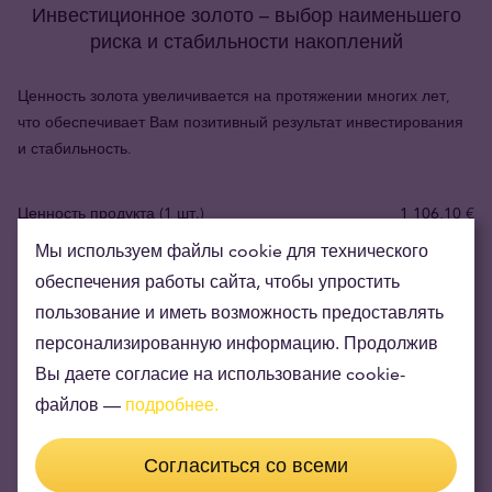
Инвестиционное золото – выбор наименьшего
риска и стабильности накоплений
Ценность золота увеличивается на протяжении многих лет,
что обеспечивает Вам позитивный результат инвестирования
и стабильность.
Ценность продукта (1 шт.)
1 106,10 €
Мы используем файлы cookie для технического
Цена скупки
932,40 €
обеспечения работы сайта, чтобы упростить
Сиюминутный риск продукта
пользование и иметь возможность предоставлять
173,70 €
персонализированную информацию. Продолжив
Вы даете согласие на использование cookie-
Fact:
цена золота в EUR выросла на 213.61% за последние 10
лет. Самая низкая цена была 1 011,47 EUR/oz и самая высокая
файлов —
подробнее.
4 677,74 EUR/oz. Текущая мировая рыночная цена составляет
3 751,30 EUR/oz
Согласиться со всеми