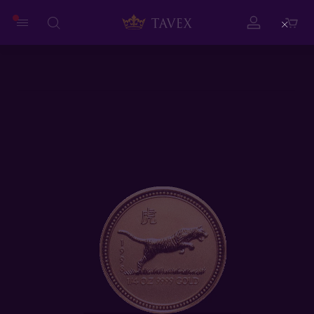
Close