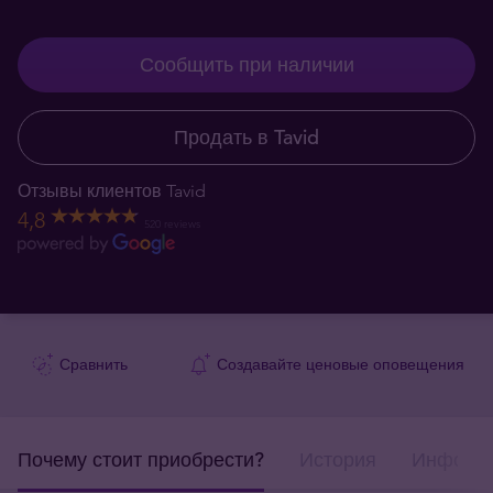
Сообщить при наличии
Продать в Tavid
Отзывы клиентов Tavid
4,8
520 reviews
Сравнить
Создавайте ценовые оповещения
Почему стоит приобрести?
История
Информа