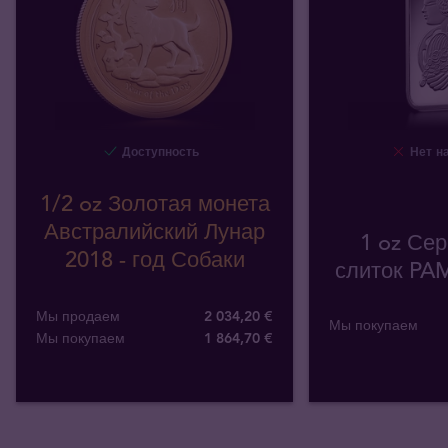
Доступность
Нет на
1/2 oz Золотая монета
Австралийский Лунар
1 oz Се
2018 - год Собаки
слиток PA
Мы продаем
2 034,20 €
Мы покупаем
Мы покупаем
1 864
,
70
€