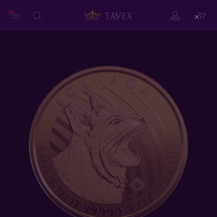
Close