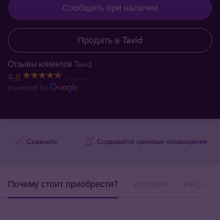
Сообщить при наличии
Продать в Tavid
Отзывы клиентов Tavid
4,8
521 reviews
Сравнить
Создавайте ценовые оповещения
Почему стоит приобрести?
История
Информа