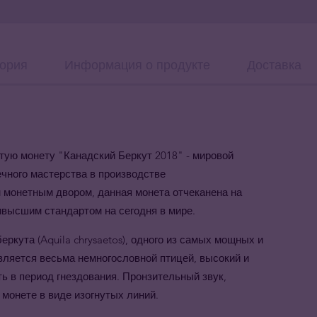
ория
Информация о продукте
Доставка
ую монету "Канадский Беркут 2018" - мировой
чного мастерства в производстве
 монетным двором, данная монета отчеканена на
аивысшим стандартом на сегодня в мире.
кута (Aquila chrysaetos), одного из самых мощных и
ляется весьма немногословной птицей, высокий и
 в период гнездования. Пронзительный звук,
монете в виде изогнутых линий.