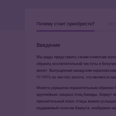
Почему стоит приобрести?
Ист
Введение
Мы рады представить своим клиентам золот
образец исключительной чистоты и безупре
монет. Выпущенная канадским королевским
99.999% из чистого золота, что является н
Монета украшена поразительным образом бер
крупнейших хищных птиц Канады. Беркут яв
пронзительный голос птицы можно услышать
издаваемый голосом беркута, изображен на 