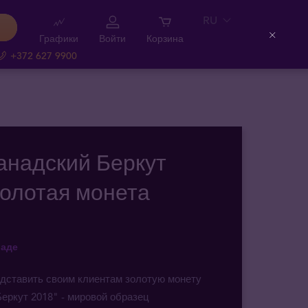
RU
Графики
Войти
Корзина
Close
+372 627 9900
Канадский Беркут
золотая монета
9
ладе
дставить своим клиентам золотую монету
еркут 2018" - мировой образец