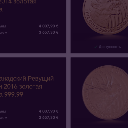
2014 золотая
а
аем
4 007,90 €
паем
3 657
,
30
€
Доступность
Канадский Ревущий
и 2016 золотая
а 999.99
аем
4 007,90 €
паем
3 657
,
30
€