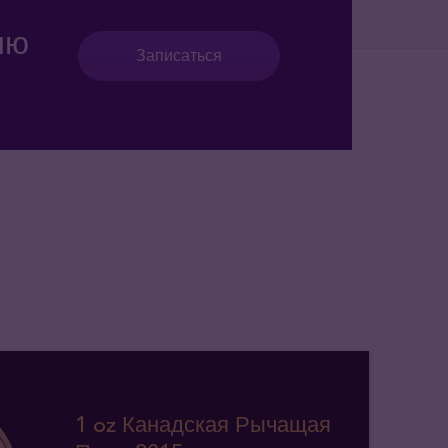
ию
Записаться
1 oz Канадская Рычащая