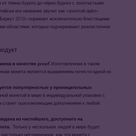
 от тёмно-бурого до чёрно-бурого с золотистыми
глийски его название звучит как «золотой орёл»
й Беркут 2018» поражает исключительно блестящими
ми областями, которые подчеркивают реалистичное
родукт
анена в качестве
proof
.
Изготовленная в таком
анная монета является выражением почести одной из
зуется популярностью у проницательных
ной монетой в мире в индивидуальной упаковке с
ета станет ошеломляющим дополнением к любой
едена из чистейшего, доступного на
лота.
Только у нескольких людей в мире будет
 настолько несравненное, как эта монета с