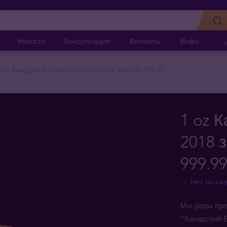
Новости
Консультация
Kонтакты
Инфо
1 oz Канадский Беркут 2018 золотая монета 999.99
1 oz 
2018 
999.9
Нет на ск
Мы рады пре
"Канадский Б