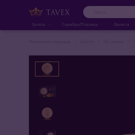
Золото
Серебро/Платина
Валюта
Начальная страница
Золото
По стране