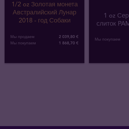
1/2 oz Золотая монета
Австралийский Лунар
1 oz Се
2018 - год Собаки
слиток PA
Мы продаем
2 039,80 €
Мы покупаем
Мы покупаем
1 868
,
70
€