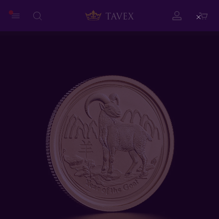
Close