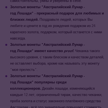
самостоятельны, умны и уверенны в себе.
Золотые монеты
"Австралийский Лунар -
год
Лошади
"
- прекрасный подарок для любимых и
близких людей.
Поздравьте людей, которых Вы
любите и цените в год их рождения подарком из 24
каратного золота, подарком, который останется с ними
навсегда.
Золотые монеты
"Австралийский Лунар -
год
Лошади
"
имеют качество
proof
.
Чеканка такого
высокого уровня, с таким блеском и качеством деталей,
не оставляет выбора, кроме как называть эту монету
"моя прелесть".
Золотые монеты
"Австралийский Лунар -
год
Лошади
"
популярны среди
коллекционеров.
Дизайн лошади, изменяющийся
каждые 12 лет, ограниченный тираж, качество чеканки,
проба золота и статус законного платёжного средства
Австралии - всё это значительно повышает стоимость