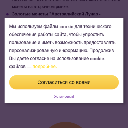
монеты на вторичном рынке.
Золотые монеты
"Австралийский Лунар -
год
Лошади
"
известны во всём мире.
Являясь
Мы используем файлы cookie для технического
частью коллекции "Australian Lunar Series", которая
обеспечения работы сайта, чтобы упростить
непрерывно выпускается вот уже 20 лет, изображая на
пользование и иметь возможность предоставлять
своих монетах животных знаменитого китайского
персонализированную информацию. Продолжив
лунного календаря, а также портрет самого
Вы даете согласие на использование cookie-
могущественного и дольше всех правящего монарха в
20-ом веке - Елизаветы II, золотая монета
файлов —
подробнее.
"Австралийский Лунар - год Лошади" признана и
узнаваема инвестиционными дилерами и
Согласиться со всеми
коллекционерами по всему миру.
Установки!