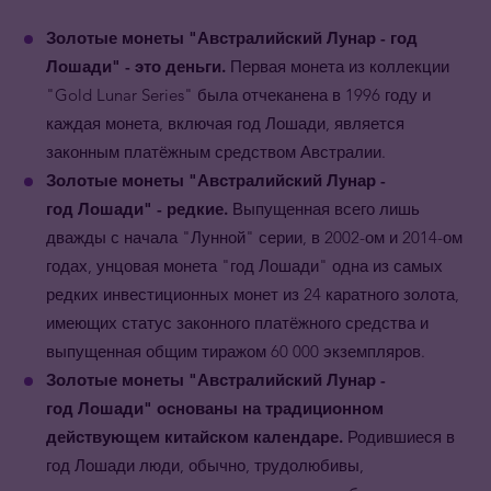
Золотые монеты "Австралийский Лунар - год
Лошади" - это деньги.
Первая монета из коллекции
"Gold Lunar Series" была отчеканена в 1996 году и
каждая монета, включая год Лошади, является
законным платёжным средством Австралии.
Золотые
монеты
"Австралийский Лунар -
год
Лошади
"
- редкие.
Выпущенная всего лишь
дважды с начала "Лунной" серии, в 2002-ом и 2014-ом
годах, унцовая монета "год Лошади" одна из самых
редких инвестиционных монет из 24 каратного золота,
имеющих статус законного платёжного средства
и
выпущенная общим тиражом 60 000 экземпляров.
Золотые монеты
"Австралийский Лунар -
год
Лошади
"
основаны на традиционном
действующем китайском календаре.
Родившиеся в
год
Лошади люди, обычно, трудолюбивы,