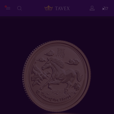
Close