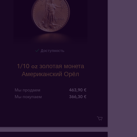
Доступность
1/10 oz золотая монета
Американский Орёл
Мы продаем
463,90 €
Мы покупаем
366
,
30
€