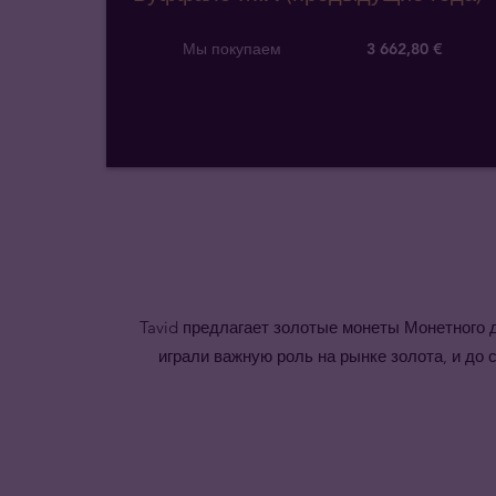
Мы покупаем
3 662
,
80
€
Tavid предлагает золотые монеты Монетного д
играли важную роль на рынке золота, и д