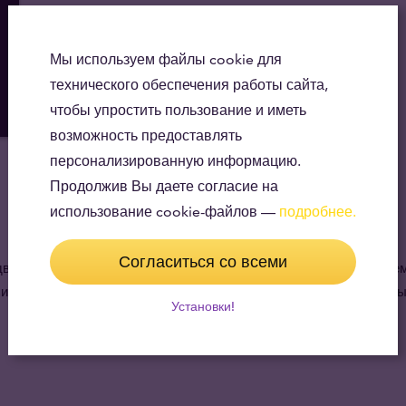
Мы используем файлы cookie для
технического обеспечения работы сайта,
чтобы упростить пользование и иметь
возможность предоставлять
персонализированную информацию.
Продолжив Вы даете согласие на
использование cookie-файлов —
подробнее.
Согласиться со всеми
вора Соединённых Штатов Америки (United States Mint). Во вр
о сих пор современные американские монеты являются популярн
Установки!
исторических эпох можно найти на нашем складе.