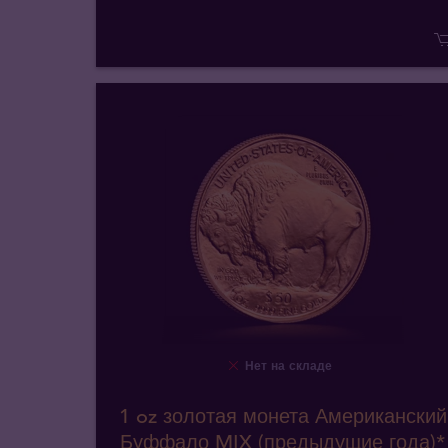
Нет на складе
1 oz золотая монета Американский
Буффало MIX (предыдущие года)*