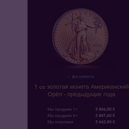
Доступность
1 oz золотая монета Американский
Орёл - предыдущие года
Мы продаем 1+
3 866,00 €
Мы продаем 6+
3 847,60 €
Мы покупаем
3 662
,
80
€