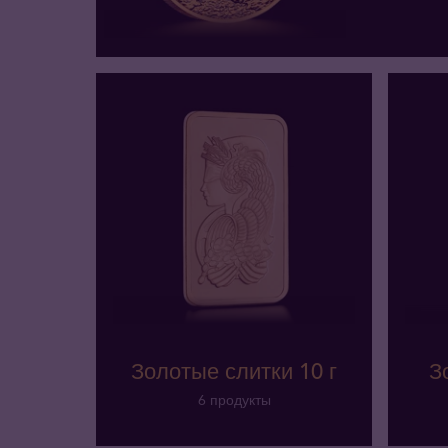
Золотые слитки 10 г
З
6 продукты