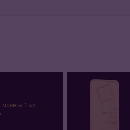
 монеты 1 oz
ы