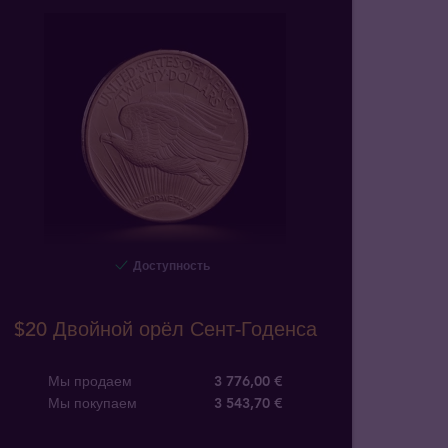
Доступность
$20 Двойной орёл Сент-Годенса
Мы продаем
3 776,00 €
Мы покупаем
3 543
,
70
€