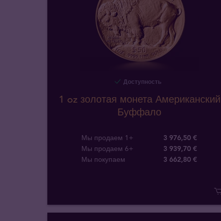
Доступность
1 oz золотая монета Американский
Буффало
Мы продаем 1+
3 976,50 €
Мы продаем 6+
3 939,70 €
Мы покупаем
3 662
,
80
€