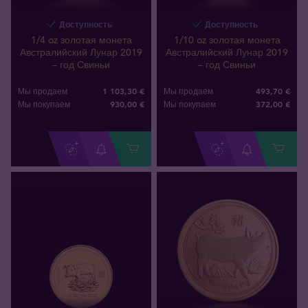
Доступность
Доступность
1/4 oz золотая монета
1/10 oz золотая монета
Австралийский Лунар 2019
Австралийский Лунар 2019
– год Свиньи
– год Свиньи
1 103,30 €
493,70 €
Мы продаем
Мы продаем
930
,
00
€
372
,
00
€
Мы покупаем
Мы покупаем