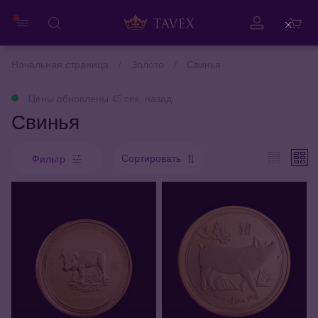
Close
Начальная страница
Золото
Свинья
Цены обновлены 45 сек. назад
Свинья
Сортировать
Фильтр