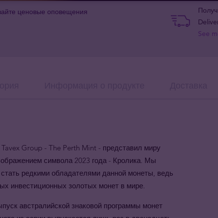
Получ
вайте ценовые оповещения
Delive
See m
ория
Информация о продукте
Доставка
Tavex Group - The Perth Mint - представил миру
зображением символа 2023 года - Кролика. Мы
 стать редкими обладателями данной монеты, ведь
ых инвестиционных золотых монет в мире.
Выпуск австралийской знаковой программы монет