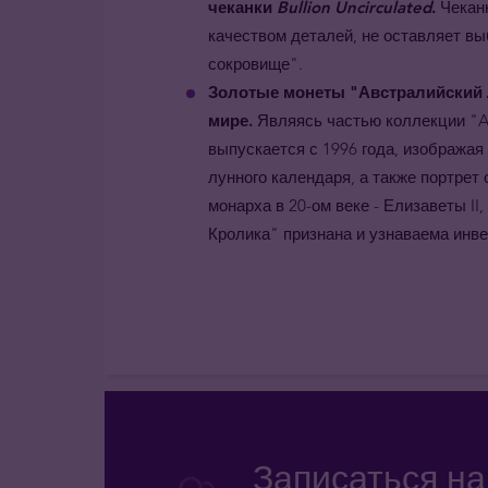
чеканки
Bullion Uncirculated
.
Чеканк
качеством деталей, не оставляет вы
сокровище".
Золотые монеты "Австралийский Л
мире.
Являясь частью коллекции "Aus
выпускается с 1996 года, изображая
лунного календаря, а также портрет
монарха в 20-ом веке - Елизаветы II
Кролика" признана и узнаваема инв
Записаться н