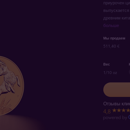
приурочен ци
выпускается 
древним кит
больше
Мы продаем
511,40 €
Вес
1/10 oz
Отзывы клие
4,8