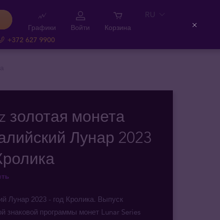
RU
Графики
Войти
Корзина
Close
+372 627 9900
ка
oz золотая монета
алийский Лунар 2023
 Кролика
сть
й Лунар 2023 - год Кролика. Выпуск
й знаковой программы монет Lunar Series