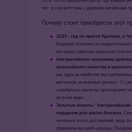
Lunar Series приурочен циклу, где каждая 
лет, в соответствии с древним китайским 
Почему стоит приобрести этот п
2023 - год не просто Кролика, а Ч
Водяной отличается созидательност
его представители довольно стесни
Австралийская программа драгоц
высочайшего качества и ценности
как одна из наиболее востребованн
металлов на мировых рынках. 12 си
серебряных монетах прославляют ист
во всем мире.
Золотые монеты "Австралийский 
подарком для ваших близких.
Сери
человека за его достижения, ведь 
примером высшей награды. Поздравь