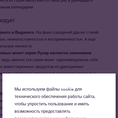
монета из серии выпускается лишь раз в двенадцать
лунным календарем.
родукт
ерного и Водяного.
На фоне сородичей других стихий
ью, немногословностью и восприимчивостью. А еще
тельные личности.
енных монет серии Лунар является синонимом
, ведь именно эта серия монет зарекомендовала себя
ых инвестиционных продуктов из драгоценных
мволов китайского зодиака в выдающихся золотых и
орию и наследие Китая не только в Австралии, но и
Мы используем файлы cookie для
Лунар - год Кролика" станут незабываемым
технического обеспечения работы сайта,
я Лунар способна по достоинству наградить
чтобы упростить пользование и иметь
золото высшей пробы является классическим
возможность предоставлять
те людей, которых Вы любите и цените, в год их