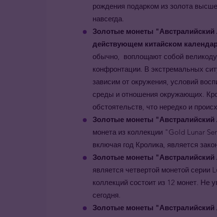
рождения подарком из золота высше
навсегда.
Золотые монеты "Австралийский 
действующем китайском календар
обычно, воплощают собой великодуш
конфронтации. В экстремальных сит
зависим от окружения, условий восп
среды и отношения окружающих. Кро
обстоятельств, что нередко и проис
Золотые монеты "Австралийский Лу
монета из коллекции "Gold Lunar Ser
включая год Кролика, является зак
Золотые монеты "Австралийский Л
является четвертой монетой серии L
коллекций состоит из 12 монет. Не 
сегодня.
Золотые монеты "Австралийский Л