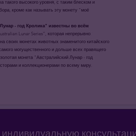
а такого высокого уровня, с таким блеском и
бора, кроме как называть эту монету "моё
унар - год Кролика" известны во всём
tralian Lunar Series", которая непрерывно
 на своих монетах животных знаменитого китайского
 самого могущественного и дольше всех правящего
, золотая монета "Австралийский Лунар - год
есторами и коллекционерами по всему миру.
а индивидуальную консультац