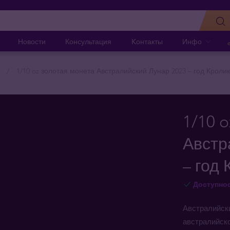
Новости
Консультация
Kонтакты
Инфо
1/10 oz золотая монета Австралийский Лунар 2023 – год Кроли
1/10 
Австр
– год
Доступно
Австралийски
австралийско