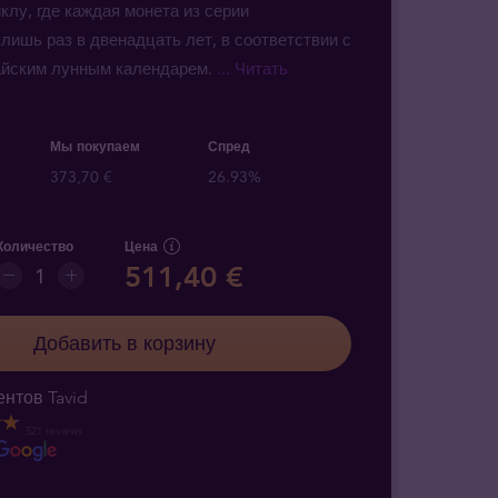
клу, где каждая монета из серии
лишь раз в двенадцать лет, в соответствии с
айским лунным календарем.
... Читать
Мы покупаем
Спред
373,70 €
26.93%
Количество
Цена
511,40 €
Добавить в корзину
нтов Tavid
521 reviews