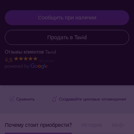
Сообщить при наличии
Продать в Tavid
Отзывы клиентов Tavid
4,8
521 reviews
Сравнить
Создавайте ценовые оповещения
Почему стоит приобрести?
История
Информа